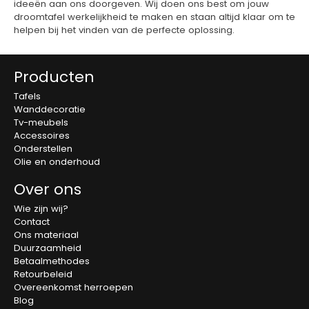
ideeën aan ons doorgeven. Wij doen ons best om jouw
droomtafel werkelijkheid te maken en staan altijd klaar om te
helpen bij het vinden van de perfecte oplossing.
Producten
Tafels
Wanddecoratie
Tv-meubels
Accessoires
Onderstellen
Olie en onderhoud
Over ons
Wie zijn wij?
Contact
Ons materiaal
Duurzaamheid
Betaalmethodes
Retourbeleid
Overeenkomst herroepen
Blog