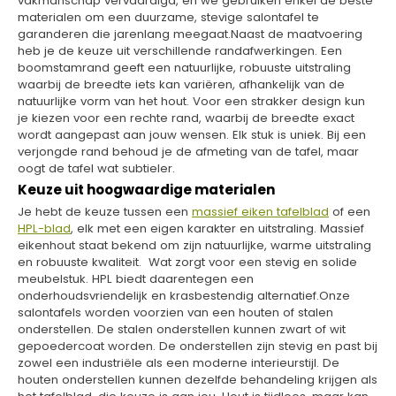
vakmanschap vervaardigd, en we gebruiken enkel de beste
materialen om een duurzame, stevige salontafel te
garanderen die jarenlang meegaat.Naast de maatvoering
heb je de keuze uit verschillende randafwerkingen. Een
boomstamrand geeft een natuurlijke, robuuste uitstraling
waarbij de breedte iets kan variëren, afhankelijk van de
natuurlijke vorm van het hout. Voor een strakker design kun
je kiezen voor een rechte rand, waarbij de breedte exact
wordt aangepast aan jouw wensen. Elk stuk is uniek. Bij een
verjongde rand behoud je de afmeting van de tafel, maar
oogt de tafel wat subtieler.
Keuze uit hoogwaardige materialen
Je hebt de keuze tussen een
massief eiken tafelblad
of een
HPL-blad
, elk met een eigen karakter en uitstraling. Massief
eikenhout staat bekend om zijn natuurlijke, warme uitstraling
en robuuste kwaliteit. Wat zorgt voor een stevig en solide
meubelstuk. HPL biedt daarentegen een
onderhoudsvriendelijk en krasbestendig alternatief.Onze
salontafels worden voorzien van een houten of stalen
onderstellen. De stalen onderstellen kunnen zwart of wit
gepoedercoat worden. De onderstellen zijn stevig en past bij
zowel een industriële als een moderne interieurstijl. De
houten onderstellen kunnen dezelfde behandeling krijgen als