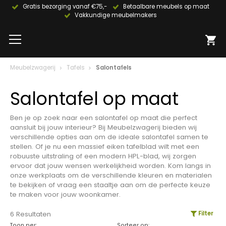
Gratis bezorging vanaf €75,-
Betaalbare meubels op maat
Vakkundige meubelmakers
Meubelzwagerij
Tafels
Salontafels
Salontafel op maat
Ben je op zoek naar een salontafel op maat die perfect
aansluit bij jouw interieur? Bij Meubelzwagerij bieden wij
verschillende opties aan om de ideale salontafel samen te
stellen. Of je nu een massief eiken tafelblad wilt met een
robuuste uitstraling of een modern HPL-blad, wij zorgen
ervoor dat jouw wensen werkelijkheid worden. Kom langs in
onze werkplaats om de verschillende kleuren en materialen
te bekijken of vraag een staaltje aan om de perfecte keuze
te maken voor jouw woonkamer.
6 Resultaten
Filter
Toon per:
Sorteer op: