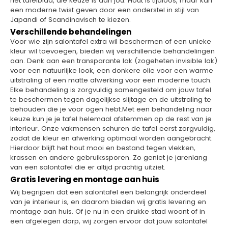
het tafelblad, die keuze is aan jou. Hout is tijdloos, maar kan
een moderne twist geven door een onderstel in stijl van
Japandi of Scandinavisch te kiezen.
Verschillende behandelingen
Voor wie zijn salontafel extra wil beschermen of een unieke
kleur wil toevoegen, bieden wij verschillende behandelingen
aan. Denk aan een transparante lak (zogeheten invisible lak)
voor een natuurlijke look, een donkere olie voor een warme
uitstraling of een matte afwerking voor een moderne touch.
Elke behandeling is zorgvuldig samengesteld om jouw tafel
te beschermen tegen dagelijkse slijtage en de uitstraling te
behouden die je voor ogen hebt.Met een behandeling naar
keuze kun je je tafel helemaal afstemmen op de rest van je
interieur. Onze vakmensen schuren de tafel eerst zorgvuldig,
zodat de kleur en afwerking optimaal worden aangebracht.
Hierdoor blijft het hout mooi en bestand tegen vlekken,
krassen en andere gebruikssporen. Zo geniet je jarenlang
van een salontafel die er altijd prachtig uitziet.
Gratis levering en montage aan huis
Wij begrijpen dat een salontafel een belangrijk onderdeel
van je interieur is, en daarom bieden wij gratis levering en
montage aan huis. Of je nu in een drukke stad woont of in
een afgelegen dorp, wij zorgen ervoor dat jouw salontafel