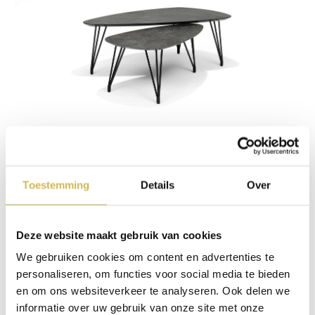
Set Salontafel HPL kiezel open poot 130x70x45 en
95x55x40 cm
Toestemming
Details
Over
Vanaf
€
989,00
Deze website maakt gebruik van cookies
We gebruiken cookies om content en advertenties te
personaliseren, om functies voor social media te bieden
en om ons websiteverkeer te analyseren. Ook delen we
informatie over uw gebruik van onze site met onze