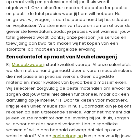
op maat veilig en professioneel bij jou thuis wordt
afgeleverd. Onze chauffeur monteert de poten ter plaatse
en plaatst de tafel precies waar jij hem wilt hebben. Het
enige wat wij vragen, is een helpende hand bij het uitladen
en verplaatsen.We stemmen van tevoren samen af over de
gewenste leverdatum, zodat je precies weet wanneer jouw
tafel geleverd wordt. Dankzij onze persoonlijke service en
toewijding aan kwaliteit, maken wij het kopen van een
salontafel op maat een zorgeloze ervaring.
Een salontafel op maat van Meubelzwagerij
Bij
Meubelzwagerij
staat kwaliteit voorop. Al onze salontafels
worden met de hand gemaakt door ervaren meubelmakers
die met passie en precisie werken. Geen opgedikte
materialen, maar kwaliteit van bijvoorbeeld massief eiken.
Wij selecteren zorgvuldig de beste materialen om ervoor te
zorgen dat jouw tafel niet alleen functioneel, maar ook een
aanvulling op je interieur is. Door te kiezen voor maatwerk,
krijg je een uniek meubelstuk in huis.Daarnaast kun je bij ons
rekenen op een uitstekende service. Vanaf het moment dat
je een keuze maakt tot aan de levering bij jou thuis, zorgen
wij ervoor dat alles soepel verloopt. Heb je specifieke
wensen of wil je een bepaald ontwerp dat niet op onze
website staat? Via de
contactpagina
kun je eenvoudig jouw