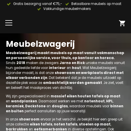
Gratis bezorging vanaf €75,-
Betaalbare meubels op maat
Vakkundige meubelmakers
Meubelzwagerij
Meubelzwagerij maakt meubels op maat vanuit vakmanschap
en persoonlijke service, voor thuis, op kantoor en horeca.
Sinds
2018
maken de zwagers
Jarno en Rick
unieke meubels vanuit
hun gedeelde liefde voor
interieur
en
hout
. Wat Meubelzwagerij
bijzonder maakt, is dat onze
showroom en werkplaats direct met
elkaar verbonden zijn
. Dat betekent dat je de meubels uitzoekt op
dezelfde plek waar ze
ambachtelijk worden gemaakt
. Je ziet, voelt
en beleeft het maakproces van dichtbij.
Wij zijn gespecialiseerd in
massief eiken houten tafels op maat
en
wandplanken
. Daarnaast werken we met
notenhout
,
HPL
,
keramiek
,
Deckstone
en
douglas
, waardoor meubels voor
binnen
en buiten
perfect aansluiten op jouw woonstijl.
In onze
showroom
ervaar je het verschil. Je bekijkt hier een greep uit
onze collectie
eiken tafels
,
noten tafels
,
stoelen op maat
,
barkrukken
en
eetkamerbanken
in diverse opstellingen. Ook