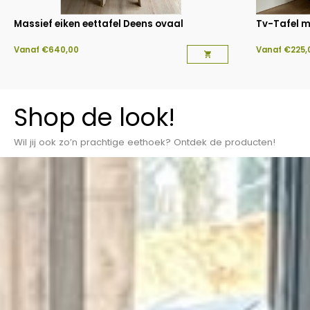
Massief eiken eettafel Deens ovaal
Tv-Tafel m
Vanaf
€
640,00
Vanaf
€
225,
Shop de look!
Wil jij ook zo’n prachtige eethoek? Ontdek de producten!