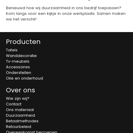
Benieuwd hoe wij duurzaamheid in ons bedrijf toepassen?
Kom langs voor een kijkje in onze werkplaats. Samen maken
we het verschil!
Producten
Tafels
Wanddecoratie
Tv-meubels
Accessoires
Onderstellen
Olie en onderhoud
Over ons
Wie zijn wij?
Contact
Ons materiaal
Duurzaamheid
Betaalmethodes
Retourbeleid
Overeenkomst herroepen