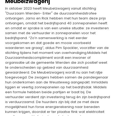
Meubelzwagerij
In oktober 2023 heeft Meubelzwagerij vanuit stichting
"Duurzaam Wierden- Enter" de duurzaamheidstrofee
ontvangen. Jarno en Rick hebben met hun team deze prijs
ontvangen, omdat het bedrijfspand 40 zonnepanelen heeft
en omdat er sprake is van een unieke situatie: ze investeren
samen met de verhuurder in zonnepanelen voor het
bedrijfspand. “Zo’n samenwerking is niet eerder
voorgekomen en dat goede en mooie voorbeeld
waarderen we graag”, aldus Pim Spackler, voorzitter van de
stichting tijdens het moment van overhandiging.Middels het
Duurzaamheidscompliment wordt een inwoner of
organisatie uit de gemeente Wierden die zich positief weet
te onderscheiden op gebied van duurzaamheid
gewaardeerd. De Meubelzwagerij wordt nu aan het rijtje
toegevoegd. De zwagers hebben samen de pandeigenaar
hun onderkomen aan de Weusteweg aangepakt. Inmiddels
liggen er veertig zonnepanelen op het bedrijfsdak. Middels
een formule hebben beide partijen er baat bij. De
verhuurder verdient zijn investering terug én zijn bedrijfspand
is verduurzaamd. De huurders zijn blij dat ze met deze
mogelijkheid hun forse energierekening naar beneden
kunnen krijgen, doordat er ter plaatse flink wat elektriciteit