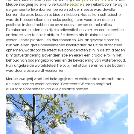
Meubelzwagerij na elke 15 verkochte
eettafels
een eikenboom terug in
de gemeente. Eikenbomen behoren tot de meeste waardevolle
bomen die onze bossen te bieden hebben. Naast hun esthetische
waarde hebben eiken een reeks ecologische voordelen die een
positieve invloed hebben op onze ecosystemen en het milieu.
Eikenbomen bieden een rijke biodiversiteit en vormen een essentieel
onderdeel van talrijke habitats. Ze dienen als thuisbasis voor
verschillende planten- en dierensoorten. Als langlevende bomen
kunnen eiken grote hoeveelheden koolstofdioxide uit de atmosfeer
opnemen, waardoor ze effectieve bondgenoten zijn in de strijd tegen
klimaatverandering. Bovendien spelen eiken een cruciale rol in het
behoud van bodemgezondheid en de bevordering van waterbehoud.
Hun uitgebreide wortelstelsel helpt bij het stabiliseren van de bodem,
waardoor erosie wordt voorkomen.
Meubelzwagerij vindt het belangrijk dat er voldoende aandacht aan
de eiken bomen wordt besteed. Gemeente Wierden borgt het
duurzame bosbeheer van alle geplante bomen.