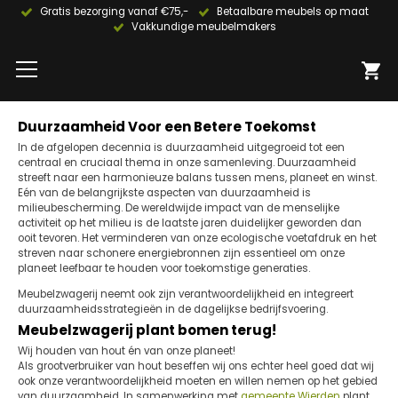
Gratis bezorging vanaf €75,-
Betaalbare meubels op maat
Vakkundige meubelmakers
Duurzaamheid Voor een Betere Toekomst
In de afgelopen decennia is duurzaamheid uitgegroeid tot een
centraal en cruciaal thema in onze samenleving. Duurzaamheid
streeft naar een harmonieuze balans tussen mens, planeet en winst.
Eén van de belangrijkste aspecten van duurzaamheid is
milieubescherming. De wereldwijde impact van de menselijke
activiteit op het milieu is de laatste jaren duidelijker geworden dan
ooit tevoren. Het verminderen van onze ecologische voetafdruk en het
streven naar schonere energiebronnen zijn essentieel om onze
planeet leefbaar te houden voor toekomstige generaties.
Meubelzwagerij neemt ook zijn verantwoordelijkheid en integreert
duurzaamheidsstrategieën in de dagelijkse bedrijfsvoering.
Meubelzwagerij plant bomen terug!
Wij houden van hout én van onze planeet!
Als grootverbruiker van hout beseffen wij ons echter heel goed dat wij
ook onze verantwoordelijkheid moeten en willen nemen op het gebied
van duurzaamheid. In samenwerking met
gemeente Wierden
plant