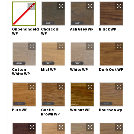
Onbehandeld
Charcoal
Ash Grey WP
Black WP
WP
WP
Cotton
Mist WP
White WP
Dark Oak WP
White WP
Pure WP
Castle
Walnut WP
Bourbon wp
Brown WP