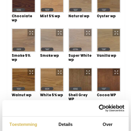
Chocolate
Mist 5% wp
Natural wp
Oyster wp
wp
Smoke 5%
Smoke wp
Super White
Vanilla wp
wp
wp
Walnut wp
White 5% wp
Shell Grey
Cocoa WP
WP
Toestemming
Details
Over