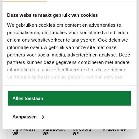
Ash Grey WP
Linen WP
Vienna WP
Macchiato
WP
Deze website maakt gebruik van cookies
We gebruiken cookies om content en advertenties te
personaliseren, om functies voor social media te bieden
en om ons websiteverkeer te analyseren. Ook delen we
Mocha WP
Midnight
Dunes WP
Affogato
informatie over uw gebruik van onze site met onze
Sky WP
WP
partners voor social media, adverteren en analyse. Deze
partners kunnen deze gegevens combineren met andere
informatie die u aan ze heeft verstrekt of die ze hebben
verzameld op basis van uw gebruik van hun services.
Cortado WP
Hazelnut WP
Red Velvet
Dulce WP
WP
Alles toestaan
Aanpassen
Light Roast
Dark Roast
Oak Gold
Arabica WP
WP
WP
WP