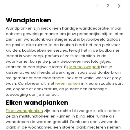
1
2
Wandplanken
Wandplanken zijn niet alleen handige wanddecoratie, maar
ook een geweldige manier om jouw persoonlijke stijl te laten
zien. Een wandplank van steigerhout is bijvoorbeeld tijdloos
en past in elke ruimte. In de keuken biedt het een plek voor
kruiden, kookboeken en servies, terwijl het in de badkamer
ideaal is voor zeep, parfum of zelfs toiletrollen. In de
woonkamer kun je de plank decoreren met fotolijstjes,
kaarsen of een stijlvolle lamp. Bij
Meubelzwagerij
kun je
kiezen uit verschillende afwerkingen, zoals oud donkerbruin
steigerhout of een modernere look met white-wash of grey-
wash. Combineer dit met
leren riemen
in kleuren zoals zwart,
wit, cognac of donkerbruin, en je hebt een prachtige
toevoeging aan je interieur.
Eiken wandplanken
Eiken wandplanken
zijn een echte blikvanger in elk interieur.
Ze zijn multifunctioneel en kunnen in bijna elke ruimte als
wanddecoratie worden gebruikt. Denk aan een zwevende
plank in de woonkamer, een stoere plank met leren riemen