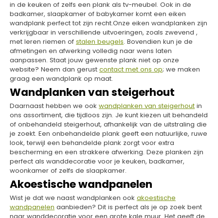
in de keuken of zelfs een plank als tv-meubel. Ook in de
badkamer, slaapkamer of babykamer komt een eiken
wandplank perfect tot zijn recht.Onze eiken wandplanken zijn
verkrijgbaar in verschillende uitvoeringen, zoals zwevend ,
met leren riemen of
stalen beugels
. Bovendien kun je de
afmetingen en afwerking volledig naar wens laten
aanpassen. Staat jouw gewenste plank niet op onze
website? Neem dan gerust
contact met ons op
; we maken
graag een wandplank op maat.
Wandplanken van steigerhout
Daarnaast hebben we ook
wandplanken van steigerhout
in
ons assortiment, die tijdloos zijn. Je kunt kiezen uit behandeld
of onbehandeld steigerhout, afhankelijk van de uitstraling die
je zoekt. Een onbehandelde plank geeft een natuurlijke, ruwe
look, terwijl een behandelde plank zorgt voor extra
bescherming en een strakkere afwerking. Deze planken zijn
perfect als wanddecoratie voor je keuken, badkamer,
woonkamer of zelfs de slaapkamer.
Akoestische wandpanelen
Wist je dat we naast wandplanken ook
akoestische
wandpanelen
aanbieden? Dit is perfect als je op zoek bent
naar wanddecoratie voor een grote kale muur. Het geeft de