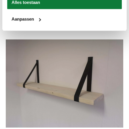
Alles toestaan
Eiken wandplank met stalen beugels
Aanpassen
Vanaf
€
97,90