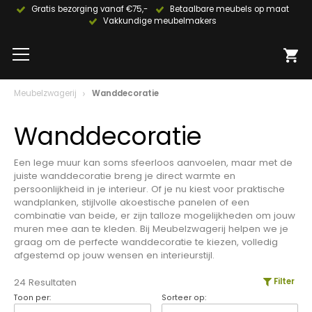
Gratis bezorging vanaf €75,-
Betaalbare meubels op maat
Vakkundige meubelmakers
Meubelzwagerij
Wanddecoratie
Wanddecoratie
Een lege muur kan soms sfeerloos aanvoelen, maar met de
juiste wanddecoratie breng je direct warmte en
persoonlijkheid in je interieur. Of je nu kiest voor praktische
wandplanken, stijlvolle akoestische panelen of een
combinatie van beide, er zijn talloze mogelijkheden om jouw
muren mee aan te kleden. Bij Meubelzwagerij helpen we je
graag om de perfecte wanddecoratie te kiezen, volledig
afgestemd op jouw wensen en interieurstijl.
24 Resultaten
Filter
Toon per:
Sorteer op: