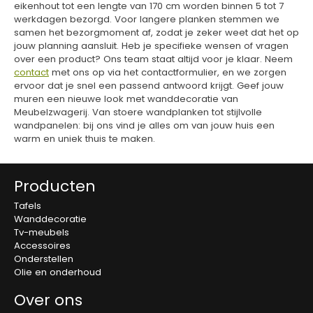
eikenhout tot een lengte van 170 cm worden binnen 5 tot 7
werkdagen bezorgd. Voor langere planken stemmen we
samen het bezorgmoment af, zodat je zeker weet dat het op
jouw planning aansluit. Heb je specifieke wensen of vragen
over een product? Ons team staat altijd voor je klaar. Neem
contact
met ons op via het contactformulier, en we zorgen
ervoor dat je snel een passend antwoord krijgt. Geef jouw
muren een nieuwe look met wanddecoratie van
Meubelzwagerij. Van stoere wandplanken tot stijlvolle
wandpanelen: bij ons vind je alles om van jouw huis een
warm en uniek thuis te maken.
Producten
Tafels
Wanddecoratie
Tv-meubels
Accessoires
Onderstellen
Olie en onderhoud
Over ons