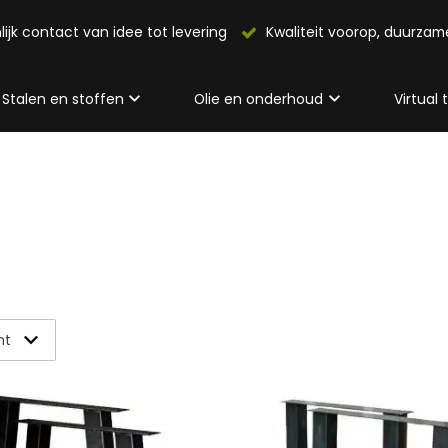
lijk contact van idee tot levering
Kwaliteit voorop, duurza
Stalen en stoffen
Olie en onderhoud
Virtual