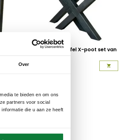
et van 2
Stalen Salontafel X-poot set van
2
Vanaf
€
292,00
Over
 media te bieden en om ons
ze partners voor social
nformatie die u aan ze heeft