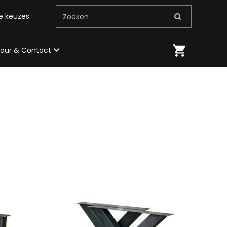
me keuzes
Zoeken
 tour & Contact