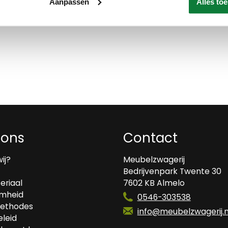
Aanpassen
Alles to
 ons
Contact
wij?
Meubelzwagerij
Bedrijvenpark Twente 30
eriaal
7602 KB Almelo
mheid
0546-303538
ethodes
info@meubelzwagerij.n
leid