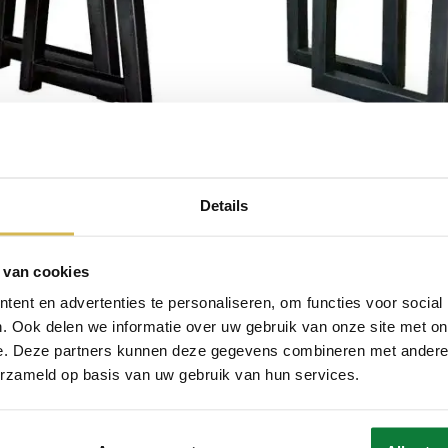
ettafel A-poten set van 2
Stalen Eettafel U-poten s
247,38
Vanaf
€
247,38
Details
 van cookies
ent en advertenties te personaliseren, om functies voor social
. Ook delen we informatie over uw gebruik van onze site met on
e. Deze partners kunnen deze gegevens combineren met andere i
erzameld op basis van uw gebruik van hun services.