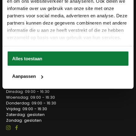
en om ons websiteverkeer te analyseren. Ook delen we
Betaalmethodes
Retourbeleid
informatie over uw gebruik van onze site met onze
Overeenkomst herroepen
partners voor social media, adverteren en analyse. Deze
Blog
partners kunnen deze gegevens combineren met andere
Contact
informatie die u aan ze heeft verstrekt of die ze hebben
verzameld op basis van uw gebruik van hun services.
Meubelzwagerij
Bedrijvenpark Twente 30
7602 KB Almelo
0546-303538
Alles toestaan
info@meubelzwagerij.nl
Openingstijden
Aanpassen
Maandag: 09:00 - 14:00
Dinsdag: 09:00 - 16:30
Woensdag: 09:00 - 16:30
Donderdag: 09:00 - 16:30
Vrijdag: 09:00 - 16:30
Zaterdag: gesloten
Zondag: gesloten