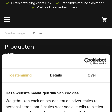
Gratis bezorging vanaf €75,-
Betaalbare meubels op maat
Vakkundige meubelmakers
Meubelzwagerij
Onderhoud
Producten
Tafels
Wanddecoratie
Tv-meubels
Accessoires
Onderstellen
Toestemming
Details
Over
Olie en onderhoud
Over ons
Deze website maakt gebruik van cookies
Wie zijn wij?
Contact
We gebruiken cookies om content en advertenties te
Ons materiaal
personaliseren, om functies voor social media te bieden
Duurzaamheid