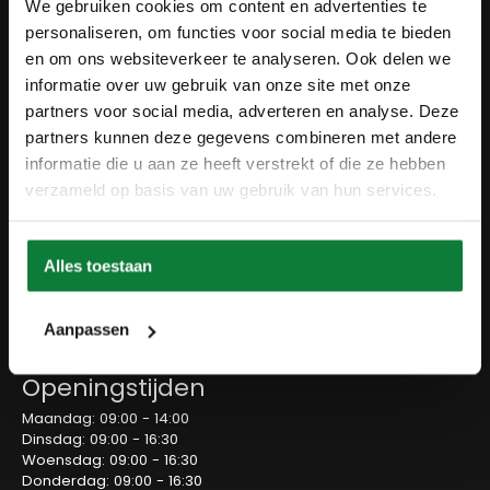
Over ons
We gebruiken cookies om content en advertenties te
personaliseren, om functies voor social media te bieden
Wie zijn wij?
Contact
en om ons websiteverkeer te analyseren. Ook delen we
Ons materiaal
informatie over uw gebruik van onze site met onze
Duurzaamheid
partners voor social media, adverteren en analyse. Deze
Betaalmethodes
Retourbeleid
partners kunnen deze gegevens combineren met andere
Overeenkomst herroepen
informatie die u aan ze heeft verstrekt of die ze hebben
Blog
verzameld op basis van uw gebruik van hun services.
Contact
Meubelzwagerij
Alles toestaan
Bedrijvenpark Twente 30
7602 KB Almelo
0546-303538
Aanpassen
info@meubelzwagerij.nl
Openingstijden
Maandag: 09:00 - 14:00
Dinsdag: 09:00 - 16:30
Woensdag: 09:00 - 16:30
Donderdag: 09:00 - 16:30