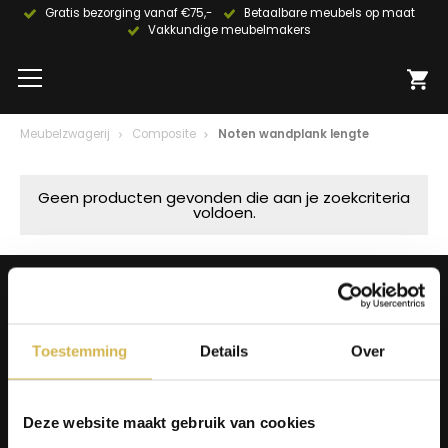
Gratis bezorging vanaf €75,-
Betaalbare meubels op maat
Vakkundige meubelmakers
Meubelzwagerij
Composite
Noten wandplank lengte
Geen producten gevonden die aan je zoekcriteria
voldoen.
Producten
Tafels
Wanddecoratie
Toestemming
Details
Over
Tv-meubels
Accessoires
Onderstellen
Olie en onderhoud
Deze website maakt gebruik van cookies