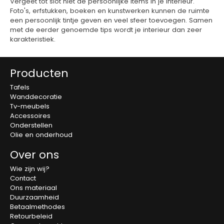
Vergeet tot slot niet de persoonlijke items in je interieur.
Foto's, erfstukken, boeken en kunstwerken kunnen de ruimte
een persoonlijk tintje geven en veel sfeer toevoegen. Samen
met de eerder genoemde tips wordt je interieur dan zeer
karakteristiek.
Producten
Tafels
Wanddecoratie
Tv-meubels
Accessoires
Onderstellen
Olie en onderhoud
Over ons
Wie zijn wij?
Contact
Ons materiaal
Duurzaamheid
Betaalmethodes
Retourbeleid