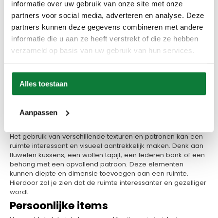
informatie over uw gebruik van onze site met onze
want hierdoor wordt een ruimte over het algemeen veel
partners voor social media, adverteren en analyse. Deze
levendiger.
partners kunnen deze gegevens combineren met andere
Deurkrukken
informatie die u aan ze heeft verstrekt of die ze hebben
Een detail dat vaak over het hoofd wordt gezien bij het
verzameld op basis van uw gebruik van hun services.
inrichten van een ruimte, is de
deurkruk
. De deurkruk kan een
subtiele maar belangrijke invloed hebben op het totale
uiterlijk en gevoel van een ruimte. Een elegante,
hoogwaardige deurkruk kan je gehele interieur luxer doen
Alles toestaan
aanvoelen. Kies voor een stijl en afwerking die past bij je
interieur. Zo zal je zien dat je interieur ook echt als een
geheel gaat aanvoelen.
Aanpassen
Textuur en patronen
Het gebruik van verschillende texturen en patronen kan een
ruimte interessant en visueel aantrekkelijk maken. Denk aan
fluwelen kussens, een wollen tapijt, een lederen bank of een
behang met een opvallend patroon. Deze elementen
kunnen diepte en dimensie toevoegen aan een ruimte.
Hierdoor zal je zien dat de ruimte interessanter en gezelliger
wordt.
Persoonlijke items