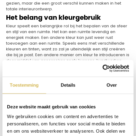
gezien, maar die een groot verschil kunnen maken in het
totale interieurontwerp.
Het belang van kleurgebruik
Kleur speelt een belangrijke rol bij het bepalen van de sfeer
en stijl van een ruimte. Het kan een ruimte levendig en
energiek maken. Een andere kleur kan juist weer rust
toevoegen aan een ruimte. Speels eens met verschillende
kleuren en tinten, want zo zal je uiteindelijk een stijl creëren
die bij je past. Een andere manier om kleur te introduceren is
door middel van accessoires zoals kussens, kunstwerken,
vazen en tapijten. Deze items kun je ook makkelijk weer
veranderen, waardoor je je interieur bijvoorbeeld mee kan
laten gaan met de seizoenen.
Verlichting als sfeermaker
Toestemming
Details
Over
Verlichting is een ander belangrijk element dat vaak over het
hoofd wordt gezien. Het type, de positie en de intensiteit van
het licht kunnen een grote invloed hebben op de sfeer van
Deze website maakt gebruik van cookies
een kamer. Het is daarin goed om gebruik te maken van
We gebruiken cookies om content en advertenties te
verschillende soorten verlichting. Denk daarbij aan
sfeerverlichting, taakverlichting en accentverlichting. Zo kun
personaliseren, om functies voor social media te bieden
je verschillende stemmingen en functies in een ruimte
en om ons websiteverkeer te analyseren. Ook delen we
creëren. Vergeet ook niet het gebruik van natuurlijk licht,