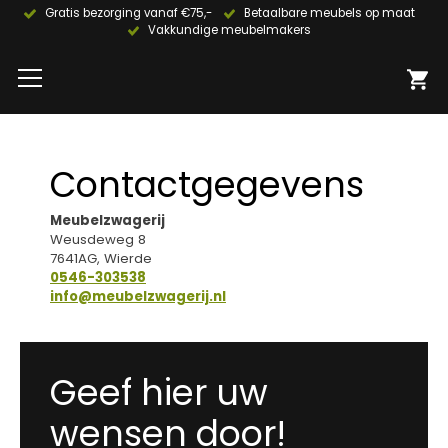
Gratis bezorging vanaf €75,-
Betaalbare meubels op maat
Vakkundige meubelmakers
Contactgegevens
Meubelzwagerij
Weusdeweg 8
7641AG, Wierde
0546-303538
info@meubelzwagerij.nl
Geef hier uw
wensen door!