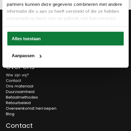
partners kunnen deze gegevens combineren met andere
informatie die u aan ze heeft verstrekt of die ze hebben
Producten
verzameld op basis van uw gebruik van hun services.
Tafels
Wanddecoratie
Tv-meubels
Alles toestaan
Accessoires
Onderstellen
Olie en onderhoud
Aanpassen
Over ons
Wie zijn wij?
Contact
Ons materiaal
Duurzaamheid
Betaalmethodes
Retourbeleid
Overeenkomst herroepen
Blog
Contact