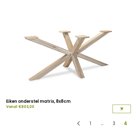
Eiken onderstel matrix, 8x8cm
Vanaf
€
803,00
1
..
3
4