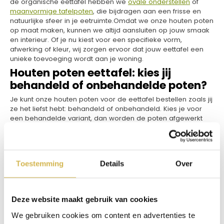
de organische eettafel hebben we
ovale onderstellen
of
maanvormige tafelpoten
, die bijdragen aan een frisse en
natuurlijke sfeer in je eetruimte.​Omdat we onze houten poten
op maat maken, kunnen we altijd aansluiten op jouw smaak
en interieur. Of je nu kiest voor een specifieke vorm,
afwerking of kleur, wij zorgen ervoor dat jouw eettafel een
unieke toevoeging wordt aan je woning.​
Houten poten eettafel: kies jij
behandeld of onbehandelde poten?
Je kunt onze houten poten voor de eettafel bestellen zoals jij
ze het liefst hebt: behandeld of onbehandeld. Kies je voor
een behandelde variant, dan worden de poten afgewerkt
met olie of lak in een kleur naar keuze. Ze zijn daarmee
direct klaar voor gebruik en beter beschermd tegen vocht,
vlekken en andere invloeden van dagelijks gebruik.
Bovendien zorgt de afwerking ervoor dat de kleur en
Toestemming
Details
Over
structuur van het hout mooi tot zijn recht komen én
behouden blijft. Liever zelf aan de slag? Dan leveren we de
houten poten ook onbehandeld. Zo kun je ze zelf oliën,
lakken of verven in de stijl die jij voor ogen hebt. Ideaal als je
Deze website maakt gebruik van cookies
graag je eigen draai geeft aan het eindresultaat of de poten
perfect wilt laten aansluiten bij een bestaand tafelblad. Wat
We gebruiken cookies om content en advertenties te
je ook kiest – wij zorgen dat je met een goede basis begint.