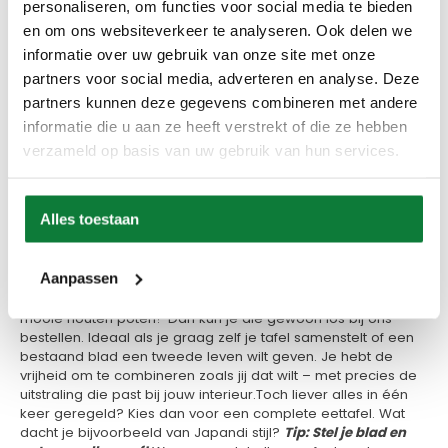
personaliseren, om functies voor social media te bieden
Gelijk aan het tafelblad
en om ons websiteverkeer te analyseren. Ook delen we
Een groot voordeel van onze houten poten voor de eettafel
informatie over uw gebruik van onze site met onze
is dat we ze kunnen afwerken in dezelfde kleur als het
partners voor social media, adverteren en analyse. Deze
tafelblad. Zo vormen blad en onderstel samen één
partners kunnen deze gegevens combineren met andere
harmonieus geheel, alsof ze speciaal voor elkaar gemaakt
informatie die u aan ze heeft verstrekt of die ze hebben
zijn – en dat zijn ze ook! Of je nu een lichte, natuurlijke
uitstraling wilt of juist een diepe, warme tint, wij zorgen voor
verzameld op basis van uw gebruik van hun services.
een perfecte match.Heb je al een blad dat je graag wilt
combineren met
nieuwe poten
? Ook dan kunnen we de
kleur nauwkeurig afstemmen. We denken met je mee en
Alles toestaan
zorgen ervoor dat alles mooi bij elkaar past. Zo krijg je een
eettafel die helemaal klopt – tot in de kleinste details.
Los of als complete eettafel
Aanpassen
Heb je al een tafelblad en ben je alleen nog op zoek naar
mooie houten poten? Dan kun je die gewoon los bij ons
bestellen. Ideaal als je graag zelf je tafel samenstelt of een
bestaand blad een tweede leven wilt geven. Je hebt de
vrijheid om te combineren zoals jij dat wilt – met precies de
uitstraling die past bij jouw interieur.Toch liever alles in één
keer geregeld? Kies dan voor een complete eettafel. Wat
dacht je bijvoorbeeld van Japandi stijl?
Tip: Stel je blad en