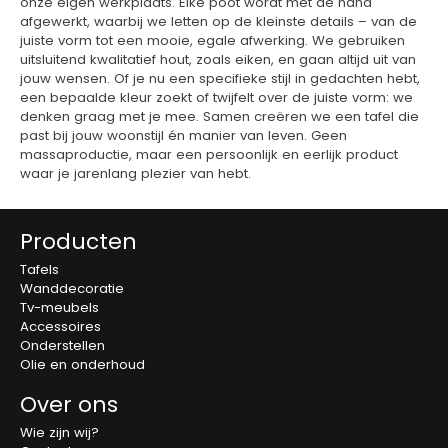
onze eigen werkplaats. Elke poot wordt met de hand
afgewerkt, waarbij we letten op de kleinste details – van de
juiste vorm tot een mooie, egale afwerking. We gebruiken
uitsluitend kwalitatief hout, zoals eiken, en gaan altijd uit van
jouw wensen. Of je nu een specifieke stijl in gedachten hebt,
een bepaalde kleur zoekt of twijfelt over de juiste vorm: we
denken graag met je mee. Samen creëren we een tafel die
past bij jouw woonstijl én manier van leven. Geen
massaproductie, maar een persoonlijk en eerlijk product
waar je jarenlang plezier van hebt.
Producten
Tafels
Wanddecoratie
Tv-meubels
Accessoires
Onderstellen
Olie en onderhoud
Over ons
Wie zijn wij?