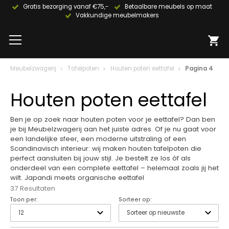
Gratis bezorging vanaf €75,-
Betaalbare meubels op maat
Vakkundige meubelmakers
Meubelzwagerij
Tafelpoten
Houten poten eettafel
Pagina 4
Houten poten eettafel
Ben je op zoek naar houten poten voor je eettafel? Dan ben
je bij Meubelzwagerij aan het juiste adres. Of je nu gaat voor
een landelijke sfeer, een moderne uitstraling of een
Scandinavisch interieur: wij maken houten tafelpoten die
perfect aansluiten bij jouw stijl. Je bestelt ze los óf als
onderdeel van een complete eettafel – helemaal zoals jij het
wilt. Japandi meets organische eettafel
37 Resultaten
Toon per:
Sorteer op: