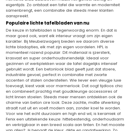
eigentijds. Zo ontstaat een tafel die warmte en moderniteit
samenbrengt, een combinatie die steeds meer klanten
aanspreekt.
Populaire lichte tafelbladen van nu
De keuze in tafelbladen is tegenwoordig enorm. En dat is
maar goed ook, want elk interieur vraagt om zijn eigen
karakter. Bij Meubelzwagerij bieden we daarom diverse
lichte bladopties, elk met zijn eigen voordelen. HPL is
momenteel razend populair. Dit materiaal is ijzersterk,
krasvast en super onderhoudsvriendelijk. Ideaal voor
gezinnen of werkplekken waar de tafel dagelijks intensief
gebruikt wordt. Een betonlook blad geeft juist dat stoere,
industriële gevoel, perfect in combinatie met zwarte
accenten of stalen onderstellen. Wie liever een vleugje luxe
toevoegt, kiest vaak voor marmerlook. Dat oogt tijdloos chic
en combineert prachtig met goudkleurige accessoires of
licht linnen stoelen. Steeds meer mensen ontdekken ook de
charme van beton cire look. Deze zachte, matte afwerking
straalt rust uit en voelt modern aan, zonder koel te worden.
Voor wie het echt duurzaam en high end wil, is keramiek of
Fenix een uitstekende keuze: hittebestendig, onderhoudsarm
en verkrijgbaar in een breed scala aan tinten. En het mooiste
van alles? Jij bepaalt de kleur, dikte en randafwerking. Zo