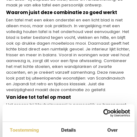
maak je van elke tafel een persoonlijk ontwerp.
Waarom juist deze combinatie zo goed werkt
Een tafel met een eiken onderstel en een licht blad is niet
alleen mooi, maar ook praktisch. In vergelijking met een
volledig houten tafel is het onderhoud veel eenvoudiger. Het
blad is beter bestand tegen vocht, vlekken en hitte, en blijft
ook op drukke dagen moeiteloos mooi. Daarnaast geeft het
lichte blad direct een ruimtelijk gevoel. Je interieur lijkt lichter,
frisser en meer in balans. Vooral in woningen waar veel hout
aanwezig is, zorgt dit voor een fijne afwisseling. Combineer
het met lichte stoelen, eiken wandplanken of zwarte
accenten, en je creëert vanzelf samenhang. Deze nieuwe
look past bij uiteenlopende woonstijlen: van Scandinavisch
en Japandi tot retro en tijdloos klassiek. Juist die
veelzijdigheid maakt deze combinatie zo geliefd.
Van idee tot tafel op maat
Het proces bij Meubelzwagerij is persoonlijk en transparant.
Alles begint met een goed gesprek. Samen kijken we naar
jouw ruimte, wensen en stijl. In onze werkplaats in Almelo kun
je de verschillende materialen en kleuren bekijken, voelen en
vergelijken. Daarna volgt het ontwerp. We bepalen samen
Toestemming
Details
Over
de maat, vorm en het ondersteltype, helemaal op maat, tot