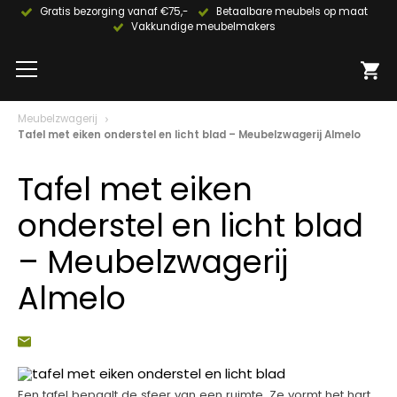
Gratis bezorging vanaf €75,-
Betaalbare meubels op maat
Vakkundige meubelmakers
Meubelzwagerij
Tafel met eiken onderstel en licht blad – Meubelzwagerij Almelo
Tafel met eiken
onderstel en licht blad
– Meubelzwagerij
Almelo
Een tafel bepaalt de sfeer van een ruimte. Ze vormt het hart