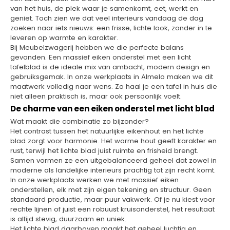
van het huis, de plek waar je samenkomt, eet, werkt en
geniet. Toch zien we dat veel interieurs vandaag de dag
zoeken naar iets nieuws: een frisse, lichte look, zonder in te
leveren op warmte en karakter.
Bij Meubelzwagerij hebben we die perfecte balans
gevonden. Een massief eiken onderstel met een licht
tafelblad is de ideale mix van ambacht, modern design en
gebruiksgemak. In onze werkplaats in Almelo maken we dit
maatwerk volledig naar wens. Zo haal je een tafel in huis die
niet alleen praktisch is, maar ook persoonlijk voelt.
De charme van een eiken onderstel met licht blad
Wat maakt die combinatie zo bijzonder?
Het contrast tussen het natuurlijke eikenhout en het lichte
blad zorgt voor harmonie. Het warme hout geeft karakter en
rust, terwijl het lichte blad juist ruimte en frisheid brengt.
Samen vormen ze een uitgebalanceerd geheel dat zowel in
moderne als landelijke interieurs prachtig tot zijn recht komt.
In onze werkplaats werken we met massief eiken
onderstellen, elk met zijn eigen tekening en structuur. Geen
standaard productie, maar puur vakwerk. Of je nu kiest voor
rechte lijnen of juist een robuust kruisonderstel, het resultaat
is altijd stevig, duurzaam en uniek.
Het lichte blad daarboven maakt het geheel luchtig en