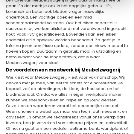
Een tafel van Meubelzwagerij is gemaakt om lang mee te
gaan. En dat merk je ook in het dagelijks gebruik. HPL,
keramiek en betonlook bladen vragen nauwelijks
onderhoud. Een vochtige doek en een mild
schoonmaakmiddel volstaan. Ook het eiken onderstel is
duurzaam: wij werken uitsluitend met verantwoord ingekocht
hout, vaak FSC gecertificeerd. Bovendien kan een eiken
onderstel altijd opnieuw worden behandeld. Zo geef je je
tafel na jaren een frisse update, zonder een nieuw meubel te
hoeven kopen. Duurzaam in gebruik, mooi in uitstraling en
betrouwbaar voor de lange termijn, dat is waar
Meubelzwagerij voor staat.
De voordelen van maatwerk bij Meubelzwagerij
Wie kiest voor Meubelzwagerij, kiest voor vakmanschap. Wij
denken met je mee, van eerste schets tot eindresultaat. Je
bepaalt zelf de afmetingen, de kleur, de houtsoort en het
bladmateriaal. Omdat we alles in eigen werkplaats maken,
kunnen we snel schakelen en inspelen op jouw wensen.
Onze klanten waarderen vooral het persoonlijke contact.
Geen anonieme webshop, maar een team dat meedenkt en
adviseert. En omdat we rechtstreeks vanuit onze werkplaats
leveren, ben je verzekerd van scherpe prijzen en topkwaliteit.
Of het nu gaat om een eettafel, eetkamerbank, wandplank of