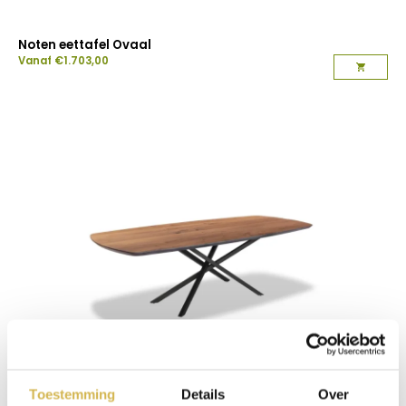
Noten eettafel Ovaal
Vanaf
€
1.703,00
Toestemming
Details
Over
Noten eettafel Deens ovaal