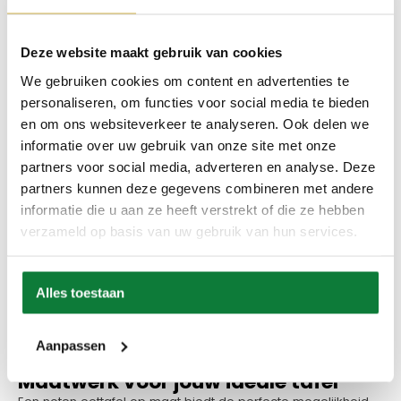
Vanaf
€
1.648,00
Deze website maakt gebruik van cookies
We gebruiken cookies om content en advertenties te
Duurzame noten eettafel
personaliseren, om functies voor social media te bieden
Notenhout is een van de sterkste en meest duurzame
en om ons websiteverkeer te analyseren. Ook delen we
houtsoorten die je kunt kiezen voor een eettafel. Het hout kan
goed tegen een stootje, wat betekent dat jouw noten
informatie over uw gebruik van onze site met onze
eettafel er na een aantal jaren er nog precies hetzelfde
partners voor social media, adverteren en analyse. Deze
uitziet als wanneer je hem kocht. Door de unieke structuur
partners kunnen deze gegevens combineren met andere
van het hout krijg je een tafel met een eigen karakter. Geen
twee tafels zijn hetzelfde, wat jouw meubelstuk extra
informatie die u aan ze heeft verstrekt of die ze hebben
bijzonder maakt.
verzameld op basis van uw gebruik van hun services.
Bovendien wordt het blad van onze tafels altijd behandeld
met een speciale lak of olie, waardoor het
onderhoudsvriendelijk is. Hierdoor hoef je niet bang te zijn
Alles toestaan
voor vlekken of krassen tijdens het dagelijkse gebruik. Een
simpele schoonmaakbeurt is vaak al voldoende om het blad
weer in topconditie te krijgen, zodat je volop kunt genieten
Aanpassen
van je eettafel.
Maatwerk voor jouw ideale tafel