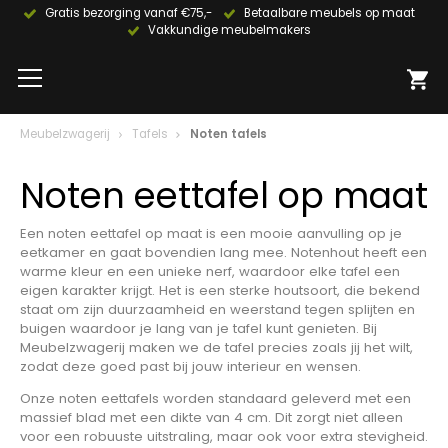
Gratis bezorging vanaf €75,-
Betaalbare meubels op maat
Vakkundige meubelmakers
Meubelzwagerij
Tafels
Noten tafels
Noten eettafel op maat
Een noten eettafel op maat is een mooie aanvulling op je
eetkamer en gaat bovendien lang mee. Notenhout heeft een
warme kleur en een unieke nerf, waardoor elke tafel een
eigen karakter krijgt. Het is een sterke houtsoort, die bekend
staat om zijn duurzaamheid en weerstand tegen splijten en
buigen waardoor je lang van je tafel kunt genieten. Bij
Meubelzwagerij maken we de tafel precies zoals jij het wilt,
zodat deze goed past bij jouw interieur en wensen.
Onze noten eettafels worden standaard geleverd met een
massief blad met een dikte van 4 cm. Dit zorgt niet alleen
voor een robuuste uitstraling, maar ook voor extra stevigheid.