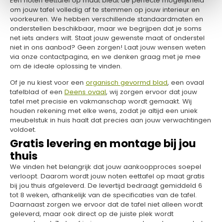
Een noten eettafel op maat biedt de perfecte mogelijkheid
om jouw tafel volledig af te stemmen op jouw interieur en
voorkeuren. We hebben verschillende standaardmaten en
onderstellen beschikbaar, maar we begrijpen dat je soms
net iets anders wilt. Staat jouw gewenste maat of onderstel
niet in ons aanbod? Geen zorgen! Laat jouw wensen weten
via onze contactpagina, en we denken graag met je mee
om de ideale oplossing te vinden.
Of je nu kiest voor een
organisch gevormd blad
, een ovaal
tafelblad of een
Deens ovaal
, wij zorgen ervoor dat jouw
tafel met precisie en vakmanschap wordt gemaakt. Wij
houden rekening met elke wens, zodat je altijd een uniek
meubelstuk in huis haalt dat precies aan jouw verwachtingen
voldoet.
Gratis levering en montage bij jou
thuis
We vinden het belangrijk dat jouw aankoopproces soepel
verloopt. Daarom wordt jouw noten eettafel op maat gratis
bij jou thuis afgeleverd. De levertijd bedraagt gemiddeld 6
tot 8 weken, afhankelijk van de specificaties van de tafel.
Daarnaast zorgen we ervoor dat de tafel niet alleen wordt
geleverd, maar ook direct op de juiste plek wordt