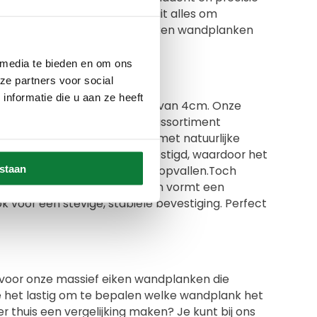
den. Bij Meubelzwagerij draait alles om
aam en praktisch. Ons doel? Eiken wandplanken
 media te bieden en om ons
ze partners voor social
nformatie die u aan ze heeft
en wandplanken met een dikte van 4cm. Onze
te. We hebben een uitgebreid assortiment
van een Scandinavische look, met natuurlijke
n zwevende constructie bevestigd, waardoor het
estaan
at het prachtige eikenhout echt opvallen.Toch
r geeft een rustieke charme en vormt een
k voor een stevige, stabiele bevestiging. Perfect
 voor onze massief eiken wandplanken die
d je het lastig om te bepalen welke wandplank het
er thuis een vergelijking maken? Je kunt bij ons