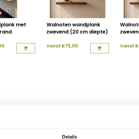
dplank met
Walnoten wandplank
Walnot
 rand
zwevend (20 cm diepte)
zweven
00
Vanaf
€
75,00
Vanaf
€
houten wandplanken?
et heeft een tijdloze uitstraling, is super stevig en gaa
 en kunnen daarom ook zeker tegen een stootje. Bovendie
Details
n het eikenhout, zodat het heerlijk glad aanvoelt. Vervo