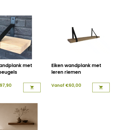
wandplank met
Eiken wandplank met
beugels
leren riemen
97,90
Vanaf
€
60,00