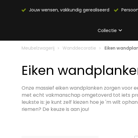
Jouw wensen, vakkundig gerealiseerd
Persoon
Collectie
Meubelzwagerij
Wanddecoratie
Eiken wandpla
Eiken wandplanke
Onze massief eiken wandplanken zorgen voor een w
met echt vakmanschap omgetoverd tot iets prach
leukste is: je kunt zelf kiezen hoe je 'm wilt o
riemen? De keuze is aan jou!