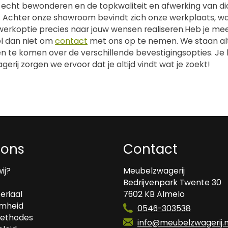
 echt bewonderen en de topkwaliteit en afwerking van dic
n. Achter onze showroom bevindt zich onze werkplaats, 
rkoptie precies naar jouw wensen realiseren.Heb je meer
el dan niet om
contact
met ons op te nemen. We staan altij
n te komen over de verschillende bevestigingsopties. Je k
rij zorgen we ervoor dat je altijd vindt wat je zoekt!
 ons
Contact
wij?
Meubelzwagerij
Bedrijvenpark Twente 30
eriaal
7602 KB Almelo
mheid
0546-303538
ethodes
info@meubelzwagerij.n