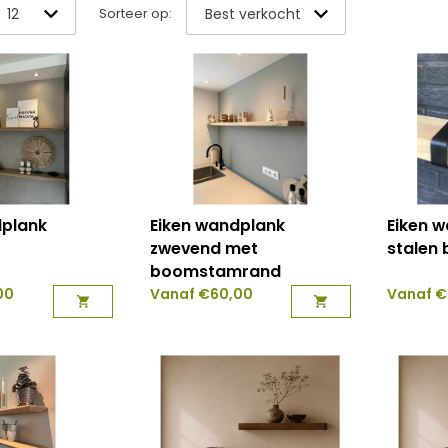
Sorteer op:
dplank
Eiken wandplank
Eiken 
zwevend met
stalen 
boomstamrand
00
Vanaf
€
60,00
Vanaf
€