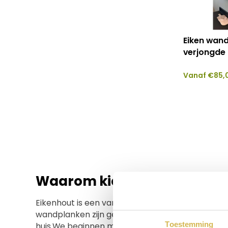
Eiken wan
verjongde
Vanaf
€
85,
Waarom kiezen voor eiken
Eikenhout is een van de bekendste houtsoorten, h
wandplanken zijn gemaakt om jaren mee te gaan
Toestemming
huis.We beginnen met het zorgvuldig schuren va