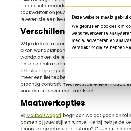
een beschermende laklaag aan. Hierdoor blijft j
topkwaliteit en jouw tevredenheid. Zo maken we
Deze website maakt gebruik
leveren die een leven lang meegaan en een blijve
We gebruiken cookies om cont
Verschillende bevestiginge
websiteverkeer te analyseren
media, adverteren en analys
Wil je de kale muren in jouw huis wat leven i
verstrekt of die ze hebben v
eiken wandplanken voegen niet alleen stijl toe 
wandplanken die je op verschillende manieren kun
tinten en minimalisme? Dan is een
eiken wandp
lijkt alsof hij elegant in de lucht zweeft. Dit g
meer een liefhebber van de industriële stijl? Ga
prachtig contrast met het stoere eikenhout. Deze
voor een interieur met karakter!
Maatwerkopties
Bij
Meubelzwagerij
begrijpen we dat geen enkel 
passen bij jouw stijl en ruimte. Hierbij heb je d
mooiste in je interieur zal staan? Geen probleem!