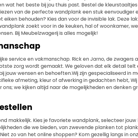
en wat het beste bij jou thuis past. Bestel de kleurstaaltje
ezen van de perfecte wandplank een stuk eenvoudiger en l
et eiken behouden? Kies dan voor de invisible lak. Deze l
n wandplank zoekt voor in de keuken, hal of woonkamer, 
sen. Bij Meubelzwagerij is alles mogelijk!
akmanschap
lijke service en vakmanschap. Rick en Jarno, de zwagers a
otste zorg wordt gemaakt. We geloven dat elk detail tel
 bij jouw wensen en behoeften.Wij zijn gespecialiseerd in
ifieke afmeting, kleur of afwerking in gedachten hebt, Wij 
oor ons; we kijken altijd naar de mogelijkheden en denken
estellen
end makkelijk. Kies je favoriete wandplank, selecteer jo
lijkheden die we bieden, van zwevende planken tot planke
past.Niet zo van het online shoppen? Kom gezellig langs in 