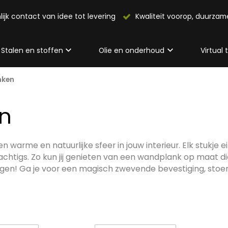
lijk contact van idee tot levering
Kwaliteit voorop, duurza
Stalen en stoffen
Olie en onderhoud
Virtual
nken
n
arme en natuurlijke sfeer in jouw interieur. Elk stukje e
tigs. Zo kun jij genieten van een wandplank op maat die
phangen! Ga je voor een magisch zwevende bevestiging, stoe