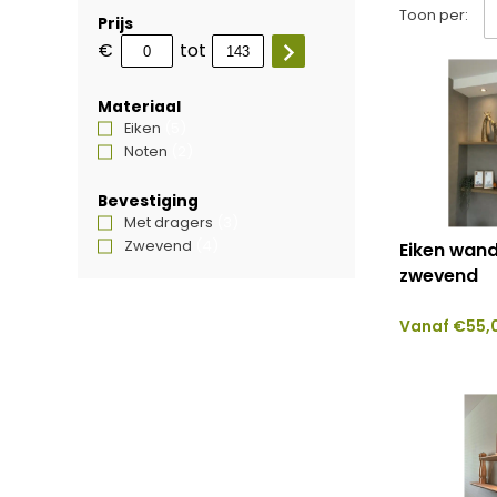
Toon per:
Prijs
€
tot
Materiaal
Eiken
(5)
Noten
(2)
Bevestiging
Met dragers
(3)
Zwevend
(4)
Eiken wan
zwevend
Vanaf
€
55,