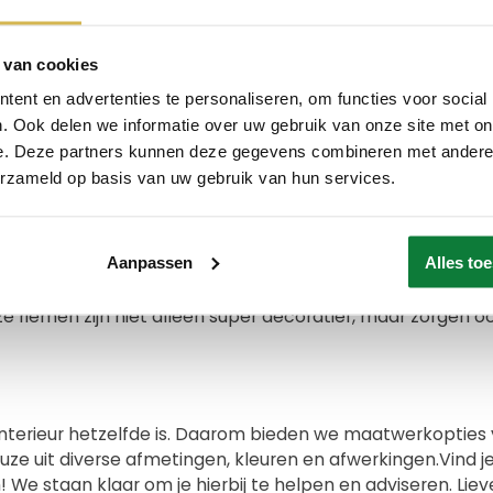
ouw wandplank mooi en beschermd tegen dagelijkse invloe
 producten die niet alleen prachtig zijn, maar ook duurz
 van cookies
nde indruk achterlaten in jouw interieur.
ent en advertenties te personaliseren, om functies voor social
n voor jouw eiken wandplanken
. Ook delen we informatie over uw gebruik van onze site met on
e. Deze partners kunnen deze gegevens combineren met andere i
nblazen? Geef ze dan een make-over met onze massief eik
erzameld op basis van uw gebruik van hun services.
aan je interieur, maar bieden ook functionaliteit en warm
t bevestigen. Zo is er voor iedereen wat wils!Ben jij fan 
lank zwevend
helemaal jouw ding. De plank wordt met ee
Aanpassen
Alles to
eeft je muur een moderne, minimalistische uitstraling en la
 dan voor een
eiken wandplank met leren riemen
. Het lee
 riemen zijn niet alleen super decoratief, maar zorgen oo
interieur hetzelfde is. Daarom bieden we maatwerkopties
e keuze uit diverse afmetingen, kleuren en afwerkingen.Vin
 We staan klaar om je hierbij te helpen en adviseren. Liev