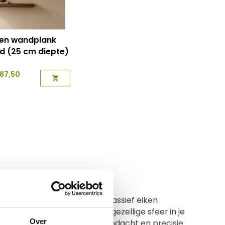
en wandplank
d (25 cm diepte)
87,50
t ontzettend lang mee. Onze massief eiken
n brengen ze een warme, gezellige sfeer in je
Over
lgens brengen we met veel aandacht en precisie