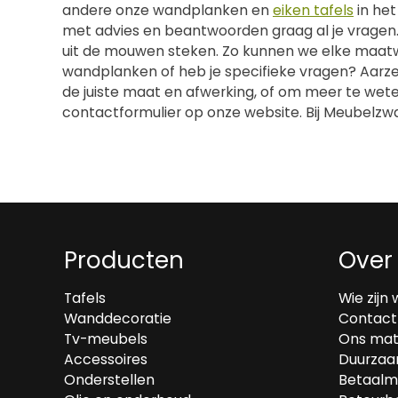
andere onze wandplanken en
eiken tafels
in het
met advies en beantwoorden graag al je vrage
uit de mouwen steken. Zo kunnen we elke maatwe
wandplanken of heb je specifieke vragen? Aarz
de juiste maat en afwerking, of om meer te wete
contactformulier op onze website. Bij Meubelzwage
Producten
Over
Tafels
Wie zijn 
Wanddecoratie
Contact
Tv-meubels
Ons mat
Accessoires
Duurzaa
Onderstellen
Betaalm