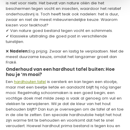
is niet voor niets. Het bevat van nature oliën die het
beschermen tegen vocht en insecten, waardoor het relatief
onderhoudsvrij is. Toch heeft teak ook nadelen: het is duur,
zwaar en niet de meest milieuvriendelijke keuze. Waarom
kiezen voor teakhout?
✔ Van nature goed bestand tegen vocht en schimmels.
✔ Klassieke uitstraling die goed past in verschillende
tuinstijlen.
❌
Nadelen:
Erg prijzig. Zwaar en lastig te verplaatsen. Niet de
meest duurzame keuze, omdat het langzamer groeit dan
Fraké.
Onderhoud van een hardhout tafel buiten: Hoe
hou je ‘m mooi?
Een
hardhouten tafel
is oersterk en kan tegen een stootje,
maar met een beetje liefde en aandacht blijft hij nóg langer
mooi. Regelmatig schoonmaken is een goed begin; een
vochtige doek met milde zeep is vaak al genoeg om vuil en
vlekken te verwijderen. Wil je dat de kleur van het hout
behouden blijft? Dan kun je overwegen om de tafel af en toe
in de olie te zetten. Een speciale hardhoutolie helpt het hout
zijn warme tint te behouden en voorkomt dat het te snel
veroudert. Hoewel hardhout prima bestand is tegen kou en