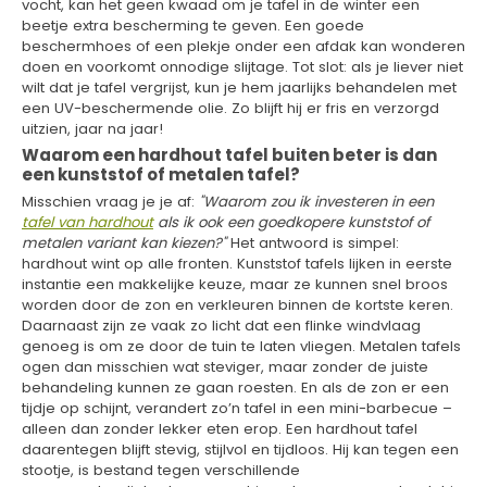
vocht, kan het geen kwaad om je tafel in de winter een
beetje extra bescherming te geven. Een goede
beschermhoes of een plekje onder een afdak kan wonderen
doen en voorkomt onnodige slijtage. Tot slot: als je liever niet
wilt dat je tafel vergrijst, kun je hem jaarlijks behandelen met
een UV-beschermende olie. Zo blijft hij er fris en verzorgd
uitzien, jaar na jaar!
Waarom een hardhout tafel buiten beter is dan
een kunststof of metalen tafel?
Misschien vraag je je af:
"Waarom zou ik investeren in een
tafel van hardhout
als ik ook een goedkopere kunststof of
metalen variant kan kiezen?"
Het antwoord is simpel:
hardhout wint op alle fronten. Kunststof tafels lijken in eerste
instantie een makkelijke keuze, maar ze kunnen snel broos
worden door de zon en verkleuren binnen de kortste keren.
Daarnaast zijn ze vaak zo licht dat een flinke windvlaag
genoeg is om ze door de tuin te laten vliegen. Metalen tafels
ogen dan misschien wat steviger, maar zonder de juiste
behandeling kunnen ze gaan roesten. En als de zon er een
tijdje op schijnt, verandert zo’n tafel in een mini-barbecue –
alleen dan zonder lekker eten erop. Een hardhout tafel
daarentegen blijft stevig, stijlvol en tijdloos. Hij kan tegen een
stootje, is bestand tegen verschillende