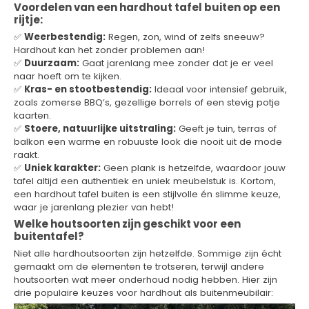
Voordelen van een hardhout tafel buiten op een
rijtje:
✅
Weerbestendig:
Regen, zon, wind of zelfs sneeuw?
Hardhout kan het zonder problemen aan!
✅
Duurzaam:
Gaat jarenlang mee zonder dat je er veel
naar hoeft om te kijken.
✅
Kras- en stootbestendig:
Ideaal voor intensief gebruik,
zoals zomerse BBQ’s, gezellige borrels of een stevig potje
kaarten.
✅
Stoere, natuurlijke uitstraling:
Geeft je tuin, terras of
balkon een warme en robuuste look die nooit uit de mode
raakt.
✅
Uniek karakter:
Geen plank is hetzelfde, waardoor jouw
tafel altijd een authentiek en uniek meubelstuk is. Kortom,
een hardhout tafel buiten is een stijlvolle én slimme keuze,
waar je jarenlang plezier van hebt!
Welke houtsoorten zijn geschikt voor een
buitentafel?
Niet alle hardhoutsoorten zijn hetzelfde. Sommige zijn écht
gemaakt om de elementen te trotseren, terwijl andere
houtsoorten wat meer onderhoud nodig hebben. Hier zijn
drie populaire keuzes voor hardhout als buitenmeubilair: