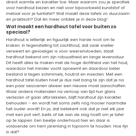
direct warmte en karakter toe. Maar waarom zou je specifiek
voor hardhout kiezen en niet voor bijvoorbeeld kunststof of
metaal voor je tuintafel? Wat maakt deze tafels zo duurzaam
en praktisch? Dat én meer ontdek je in deze blog!
Wat maakt een hardhout tafel voor buiten zo
speciaal?
Hardhout is letterlijk en figuurlijk een harde noot om te
kraken. In tegenstelling tot zachthout, dat vaak sneller
verweert en gevoeliger is voor weersinvloeden, staat
hardhout bekend om zijn robuustheid en lange levensduur.
Dit heeft alles te maken met de hoge dichtheid van het hout,
waardoor het minder vocht opneemt en daardoor beter
bestand is tegen schimmels, houtrot en insecten. Met een
hardhout tafel buiten hoef je dus niet bang te zijn dat je na
een paar seizoenen alweer een nieuwe moet aanschaffen.
Waar andere materialen na verloop van tijd hun glans
verliezen of gaan afbrokkelen, blijft hardhout zijn karakter
behouden – en wordt het soms zelfs nóg mooier naarmate
het ouder wordt! En ja, dat betekent ook dat je niet elk jaar
met een pot verf, beits of lak aan de slag hoeft om je tafel
op te lappen. Een beetje onderhoud hier en daar is
voldoende om hem jarenlang in topvorm te houden. Hoe fijn
is dat?