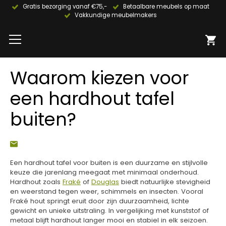
Gratis bezorging vanaf €75,-
Betaalbare meubels op maat
Vakkundige meubelmakers
Waarom kiezen voor
een hardhout tafel
buiten?
Een hardhout tafel voor buiten is een duurzame en stijlvolle
keuze die jarenlang meegaat met minimaal onderhoud.
Hardhout zoals
Fraké
of
Douglas
biedt natuurlijke stevigheid
en weerstand tegen weer, schimmels en insecten. Vooral
Fraké hout springt eruit door zijn duurzaamheid, lichte
gewicht en unieke uitstraling. In vergelijking met kunststof of
metaal blijft hardhout langer mooi en stabiel in elk seizoen.