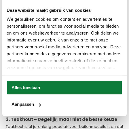
✔ Mooie warme uitstraling.
✔ Wordt na verloop van tijd grijs, net als hardhout.
Deze website maakt gebruik van cookies
❌
Nadelen:
Moet behandeld worden om lang mee te gaan.
We gebruiken cookies om content en advertenties te
Gevoeliger voor weersinvloeden dan Fraké en teak.
personaliseren, om functies voor social media te bieden
en om ons websiteverkeer te analyseren. Ook delen we
informatie over uw gebruik van onze site met onze
partners voor social media, adverteren en analyse. Deze
partners kunnen deze gegevens combineren met andere
informatie die u aan ze heeft verstrekt of die ze hebben
verzameld op basis van uw gebruik van hun services.
Alles toestaan
Aanpassen
3. Teakhout – Degelijk, maar niet de beste keuze
Teakhout is al jarenlang populair voor buitenmeubilair, en dat