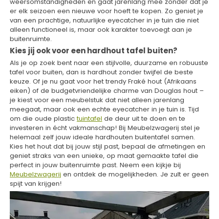
weersomstandigheden en gaat jarenlang mee zonder dat je
er elk seizoen een nieuwe voor hoeft te kopen. Zo geniet je
van een prachtige, natuurlijke eyecatcher in je tuin die niet
alleen functioneel is, maar ook karakter toevoegt aan je
buitenruimte.
Kies jij ook voor een hardhout tafel buiten?
Als je op zoek bent naar een stijlvolle, duurzame en robuuste
tafel voor buiten, dan is hardhout zonder twijfel de beste
keuze. Of je nu gaat voor het trendy Fraké hout (Afrikaans
eiken) of de budgetvriendelijke charme van Douglas hout –
je kiest voor een meubelstuk dat niet alleen jarenlang
meegaat, maar ook een echte eyecatcher in je tuin is. Tijd
om die oude plastic
tuintafel
de deur uit te doen en te
investeren in écht vakmanschap! Bij Meubelzwagerij stel je
helemaal zelf jouw ideale hardhouten buitentafel samen.
Kies het hout dat bij jouw stijl past, bepaal de afmetingen en
geniet straks van een unieke, op maat gemaakte tafel die
perfect in jouw buitenruimte past. Neem een kijkje bij
Meubelzwagerij
en ontdek de mogelijkheden. Je zult er geen
spijt van krijgen!