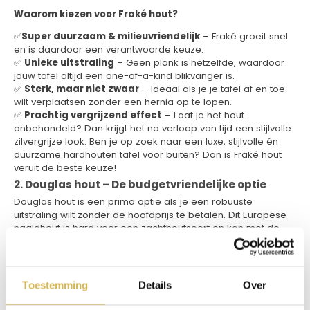
Waarom kiezen voor Fraké hout?
✅
Super duurzaam & milieuvriendelijk
– Fraké groeit snel
en is daardoor een verantwoorde keuze.
✅
Unieke uitstraling
– Geen plank is hetzelfde, waardoor
jouw tafel altijd een one-of-a-kind blikvanger is.
✅
Sterk, maar niet zwaar
– Ideaal als je je tafel af en toe
wilt verplaatsen zonder een hernia op te lopen.
✅
Prachtig vergrijzend effect
– Laat je het hout
onbehandeld? Dan krijgt het na verloop van tijd een stijlvolle
zilvergrijze look. Ben je op zoek naar een luxe, stijlvolle én
duurzame hardhouten tafel voor buiten? Dan is Fraké hout
veruit de beste keuze!
2. Douglas hout – De budgetvriendelijke optie
Douglas hout is een prima optie als je een robuuste
uitstraling wilt zonder de hoofdprijs te betalen. Dit Europese
naaldhout is hard voor een zachthoutsoort en kan met de
juiste behandeling lang meegaan.
Let op:
zonder
behandeling gaat Douglas hout buiten minder lang mee dan
de echte hardhoutsoorten. Waarom kiezen voor Douglas
hout?
Toestemming
Details
Over
✔ Betaalbaar en goed verkrijgbaar.