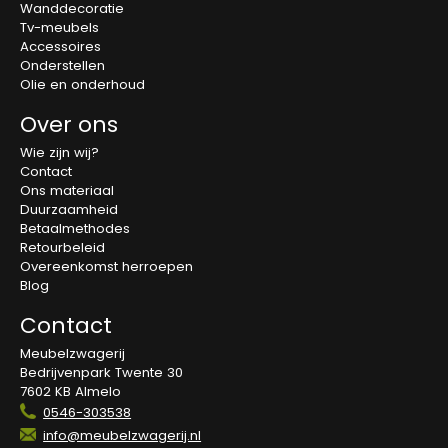
Wanddecoratie
Tv-meubels
Accessoires
Onderstellen
Olie en onderhoud
Over ons
Wie zijn wij?
Contact
Ons materiaal
Duurzaamheid
Betaalmethodes
Retourbeleid
Overeenkomst herroepen
Blog
Contact
Meubelzwagerij
Bedrijvenpark Twente 30
7602 KB Almelo
0546-303538
info@meubelzwagerij.nl