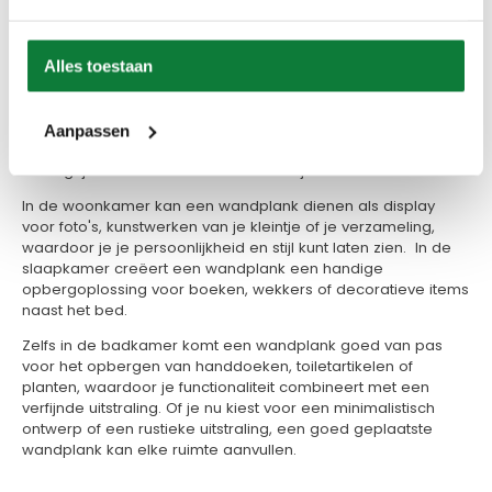
Voor iedere ruimte een wandplank
140 cm: Van keuken tot badkamer
Alles toestaan
Een wandplank is niet alleen praktisch, maar ook een
stijlvolle toevoeging aan diverse ruimtes in huis. In de keuken
biedt een wandplank een perfecte plek voor kruidenpotten,
Aanpassen
kookboeken en keukenaccessoires. Hierdoor heb je
belangrijke items binnen handbereik tijdens het koken.
In de woonkamer kan een wandplank dienen als display
voor foto's, kunstwerken van je kleintje of je verzameling,
waardoor je je persoonlijkheid en stijl kunt laten zien. In de
slaapkamer creëert een wandplank een handige
opbergoplossing voor boeken, wekkers of decoratieve items
naast het bed.
Zelfs in de badkamer komt een wandplank goed van pas
voor het opbergen van handdoeken, toiletartikelen of
planten, waardoor je functionaliteit combineert met een
verfijnde uitstraling. Of je nu kiest voor een minimalistisch
ontwerp of een rustieke uitstraling, een goed geplaatste
wandplank kan elke ruimte aanvullen.