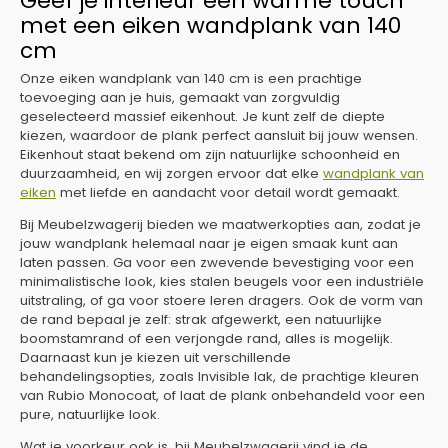
Geef je interieur een warme touch
met een eiken wandplank van 140
cm
Onze eiken wandplank van 140 cm is een prachtige
toevoeging aan je huis, gemaakt van zorgvuldig
geselecteerd massief eikenhout. Je kunt zelf de diepte
kiezen, waardoor de plank perfect aansluit bij jouw wensen.
Eikenhout staat bekend om zijn natuurlijke schoonheid en
duurzaamheid, en wij zorgen ervoor dat elke
wandplank van
eiken
met liefde en aandacht voor detail wordt gemaakt.
Bij Meubelzwagerij bieden we maatwerkopties aan, zodat je
jouw wandplank helemaal naar je eigen smaak kunt aan
laten passen. Ga voor een zwevende bevestiging voor een
minimalistische look, kies stalen beugels voor een industriële
uitstraling, of ga voor stoere leren dragers. Ook de vorm van
de rand bepaal je zelf: strak afgewerkt, een natuurlijke
boomstamrand of een verjongde rand, alles is mogelijk.
Daarnaast kun je kiezen uit verschillende
behandelingsopties, zoals Invisible lak, de prachtige kleuren
van Rubio Monocoat, of laat de plank onbehandeld voor een
pure, natuurlijke look.
Wat je voorkeur ook is, bij Meubelzwagerij vind je de