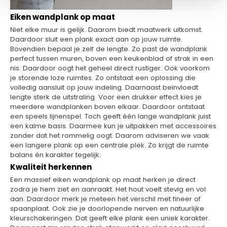
Eiken wandplank op maat
Niet elke muur is gelijk. Daarom biedt maatwerk uitkomst.
Daardoor sluit een plank exact aan op jouw ruimte.
Bovendien bepaal je zelf de lengte. Zo past de wandplank
perfect tussen muren, boven een keukenblad of strak in een
nis. Daardoor oogt het geheel direct rustiger. Ook voorkom
je storende loze ruimtes. Zo ontstaat een oplossing die
volledig aansluit op jouw indeling. Daarnaast beïnvloedt
lengte sterk de uitstraling. Voor een drukker effect kies je
meerdere wandplanken boven elkaar. Daardoor ontstaat
een speels lijnenspel. Toch geeft één lange wandplank juist
een kalme basis. Daarmee kun je uitpakken met accessoires
zonder dat het rommelig oogt. Daarom adviseren we vaak
een langere plank op een centrale plek. Zo krijgt de ruimte
balans én karakter tegelijk.
Kwaliteit herkennen
Een massief eiken wandplank op maat herken je direct
zodra je hem ziet en aanraakt. Het hout voelt stevig en vol
aan. Daardoor merk je meteen het verschil met fineer of
spaanplaat. Ook zie je doorlopende nerven en natuurlijke
kleurschakeringen. Dat geeft elke plank een uniek karakter.