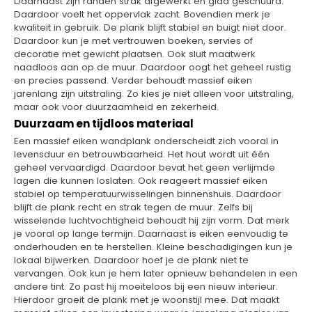
Daarnaast zijn randen strak afgewerkt en glad geschuurd.
Daardoor voelt het oppervlak zacht. Bovendien merk je
kwaliteit in gebruik. De plank blijft stabiel en buigt niet door.
Daardoor kun je met vertrouwen boeken, servies of
decoratie met gewicht plaatsen. Ook sluit maatwerk
naadloos aan op de muur. Daardoor oogt het geheel rustig
en precies passend. Verder behoudt massief eiken
jarenlang zijn uitstraling. Zo kies je niet alleen voor uitstraling,
maar ook voor duurzaamheid en zekerheid.
Duurzaam en tijdloos materiaal
Een massief eiken wandplank onderscheidt zich vooral in
levensduur en betrouwbaarheid. Het hout wordt uit één
geheel vervaardigd. Daardoor bevat het geen verlijmde
lagen die kunnen loslaten. Ook reageert massief eiken
stabiel op temperatuurwisselingen binnenshuis. Daardoor
blijft de plank recht en strak tegen de muur. Zelfs bij
wisselende luchtvochtigheid behoudt hij zijn vorm. Dat merk
je vooral op lange termijn. Daarnaast is eiken eenvoudig te
onderhouden en te herstellen. Kleine beschadigingen kun je
lokaal bijwerken. Daardoor hoef je de plank niet te
vervangen. Ook kun je hem later opnieuw behandelen in een
andere tint. Zo past hij moeiteloos bij een nieuw interieur.
Hierdoor groeit de plank met je woonstijl mee. Dat maakt