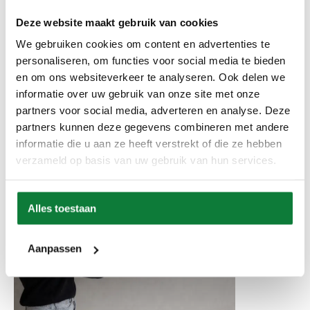
wandplank zijn kracht. Daar plaats je kruiden, servies of
Deze website maakt gebruik van cookies
potjes. Daardoor combineer je functionaliteit met sfeer.
Daarnaast past een plank perfect in de slaapkamer. Zo
We gebruiken cookies om content en advertenties te
creëer je een plek voor boeken of decoratie. Verder is een
personaliseren, om functies voor social media te bieden
plank boven een bureau praktisch. Daardoor blijft het
en om ons websiteverkeer te analyseren. Ook delen we
werkblad vrij. Ook hallen profiteren van wandplanken. Zo
organiseer je kleine spullen overzichtelijk.
informatie over uw gebruik van onze site met onze
partners voor social media, adverteren en analyse. Deze
partners kunnen deze gegevens combineren met andere
informatie die u aan ze heeft verstrekt of die ze hebben
verzameld op basis van uw gebruik van hun services.
Alles toestaan
Aanpassen