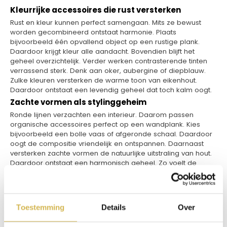
Kleurrijke accessoires die rust versterken
Rust en kleur kunnen perfect samengaan. Mits ze bewust
worden gecombineerd ontstaat harmonie. Plaats
bijvoorbeeld één opvallend object op een rustige plank.
Daardoor krijgt kleur alle aandacht. Bovendien blijft het
geheel overzichtelijk. Verder werken contrasterende tinten
verrassend sterk. Denk aan oker, aubergine of diepblauw.
Zulke kleuren versterken de warme toon van eikenhout.
Daardoor ontstaat een levendig geheel dat toch kalm oogt.
Zachte vormen als stylinggeheim
Ronde lijnen verzachten een interieur. Daarom passen
organische accessoires perfect op een wandplank. Kies
bijvoorbeeld een bolle vaas of afgeronde schaal. Daardoor
oogt de compositie vriendelijk en ontspannen. Daarnaast
versterken zachte vormen de natuurlijke uitstraling van hout.
Daardoor ontstaat een harmonisch geheel. Zo voelt de
ruimte modern en warm tegelijk.
Toepassingen per ruimte
Een eiken wandplank werkt in elke kamer. In de woonkamer
vormt hij een rustig accent. Tegelijk biedt hij ruimte voor
Toestemming
Details
Over
persoonlijke objecten. Daardoor krijgt de ruimte karakter
zonder volle kasten. Ook in de keuken bewijst een