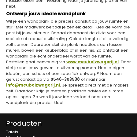
massief eiken een investering waar je jarenlang plezier van
hebt.
Ontwerp jouw ideale wandplank
Wil je een wandplank die precies aansluit op jouw ruimte en
stijl? Met maatwerk bepaal je zelf elk detail. Kies de vorm die
past bij jouw interieur. Bepaal daarnaast de dikte voor een
subtiele of robuuste uitstraling. Ook de lengte stel je volledig
zelf samen. Daardoor sluit de plank naadloos aan tussen
muren, boven een keukenblad of in een nis. Zo ontstaat een
wandplank die echt onderdeel wordt van de ruimte.
Bestellen gaat eenvoudig via
www.meubelzwagerij.nl
. Daar
stel je snel jouw gewenste uitvoering samen. Heb je eigen
ideeën, een schets of een specifiek ontwerp? Neem dan
gerust contact op via
0546-303538
of mail naar
info@meubelzwagerij.nl
. Je spreekt direct met de makers
zelf. Daardoor krijg je meteen praktisch advies en slimme
oplossingen. Zo wordt jouw idee vertaald naar een
wandplank die precies klopt.
Producten
Tafels