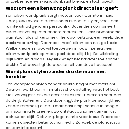
ontdek je hoe een wandplank rust brengt en toch opvalt.
Waarom een eiken wandplank direct sfeer geeft
Een eiken wandplank zorgt meteen voor warmte in huis.
Door jouw favoriete accessoires hierop te stylen, voelt een
ruimte uitnodigend en persoonlijk. Bovendien combineert
eiken eenvoudig met andere materialen. Denk bijvoorbeeld
aan staal, glas of keramiek. Hierdoor ontstaat een veelzijdige
basis voor styling. Daarnaast heeft eiken een rustige basis.
Welke kleuren jij ook wil toevoegen in jouw interieur, een
eiken wandplank op maat past daar altijd bij. De uitstraling
blijft kalm en tijdloos. Tegelijk voegt het karakter toe zonder
drukte. Dat bevestigt de populariteit van deze houtsoort.
Wandplank stylen zonder drukte maar met
karakter
Een wandplank stylen zonder drukte begint met overzicht.
Daarom werkt een minimalistische opstelling vaak het best.
Kies vervolgens enkele accessoires met betekenis voor een
duidelijk statement. Daardoor krijgt de plank persoonlijkheid
zonder rommelig effect. Daarnaast helpt variatie in hoogte
om spanning te creëren. Zo ontstaat dynamiek terwijl rust
behouden blijft. Ook zorgt lege ruimte voor focus. Daardoor
komen objecten beter tot hun recht. Zo voelt de plank rustig
en toch interessant.