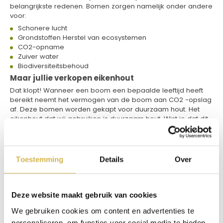
belangrijkste redenen. Bomen zorgen namelijk onder andere
voor:
Schonere lucht
Grondstoffen Herstel van ecosystemen
CO2-opname
Zuiver water
Biodiversiteitsbehoud
Maar jullie verkopen eikenhout
Dat klopt! Wanneer een boom een bepaalde leeftijd heeft
bereikt neemt het vermogen van de boom aan CO2 -opslag
af. Deze bomen worden gekapt voor duurzaam hout. Het
eikenhout dat wij gebruiken is duurzaam hout. Wist je dat dit
zelfs een van de duurzame ontwikkelingsdoelen van de VN
is? Daar doen wij graag aan mee.
Zo doen wij dat:
Toestemming
Details
Over
Omdat wij het belangrijk vinden dat deze aarde toch weer
groener wordt hebben wij de koppen bij elkaar gestoken.
Hoe kunnen wij iets terugdoen voor deze aarde die wij
eigenlijk ‘lenen’? Wij en waarschijnlijk ook jij, willen graag dat
Deze website maakt gebruik van cookies
onze kinderen en kleinkinderen in goede gezondheid op een
zo gezond mogelijke aarde leven.
We gebruiken cookies om content en advertenties te
personaliseren, om functies voor social media te bieden