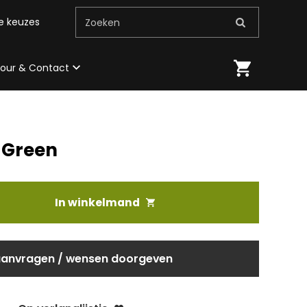
me keuzes
Zoeken
 tour & Contact
 Green
In winkelmand
aanvragen / wensen doorgeven