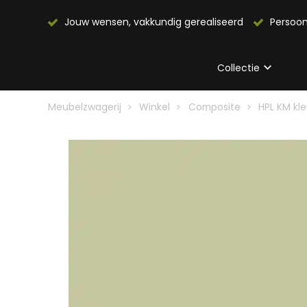
Jouw wensen, vakkundig gerealiseerd
Persoon
Collectie
Meubelzwagerij
Winkel
Composite
HPL KM kl