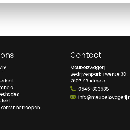
 ons
Contact
wij?
Meubelzwagerij
Bedrijvenpark Twente 30
eriaal
7602 KB Almelo
mheid
0546-303538
ethodes
info@meubelzwagerij.n
leid
komst herroepen