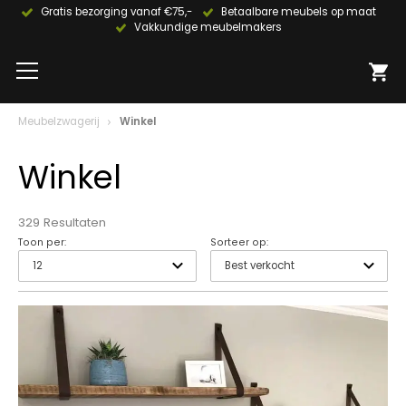
Gratis bezorging vanaf €75,-
Betaalbare meubels op maat
Vakkundige meubelmakers
Meubelzwagerij
Winkel
Winkel
329 Resultaten
Toon per:
Sorteer op: