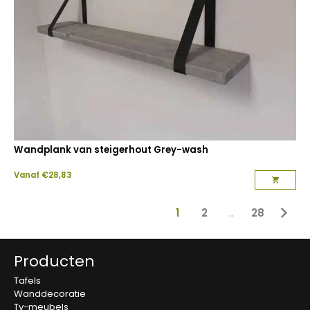
Wandplank van steigerhout Grey-wash
Vanaf
€
28,83
1
2
..
28
Producten
Tafels
Wanddecoratie
Tv-meubels