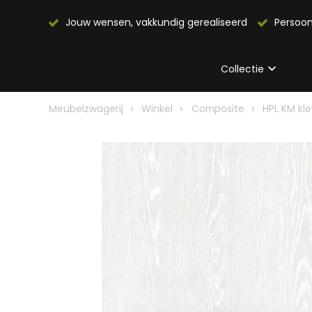
Jouw wensen, vakkundig gerealiseerd
Persoon
Collectie
Meubelzwagerij
Winkel
Composite
HPL KM kl