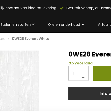
lijk contact van idee tot levering
Kwaliteit voorop, duurza
Stalen en stoffen
Olie en onderhoud
Virtual
eure
0WE28 Everent White
0WE28 Evere
Op voorraad
Info 