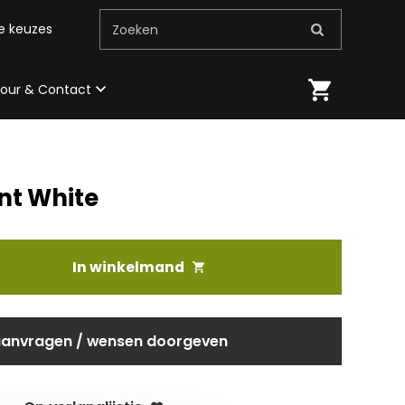
me keuzes
Zoeken
 tour & Contact
nt White
In winkelmand
aanvragen / wensen doorgeven