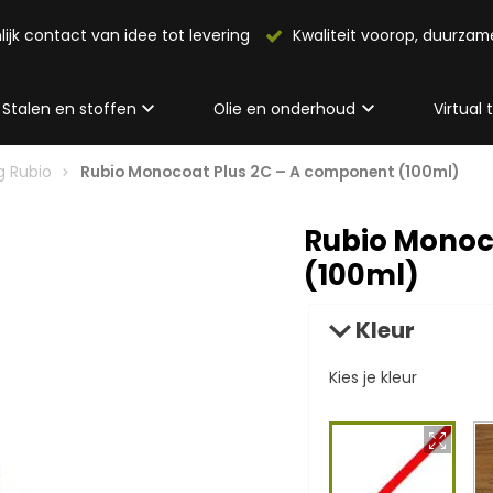
lijk contact van idee tot levering
Kwaliteit voorop, duurza
Stalen en stoffen
Olie en onderhoud
Virtual
g Rubio
Rubio Monocoat Plus 2C – A component (100ml)
Rubio Monoc
(100ml)
Kleur
Kies je kleur