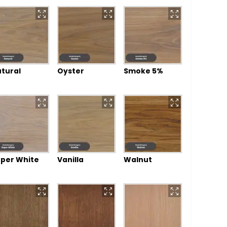
tural
Oyster
Smoke 5%
per White
Vanilla
Walnut