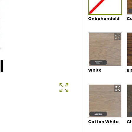
Onbehandeld
Ca
White
Bl
Cotton White
Ch