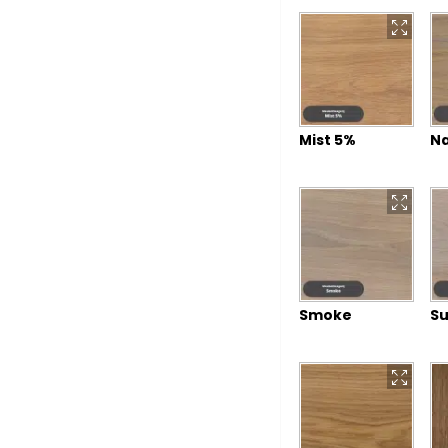
Mist 5%
Na
Smoke
Su