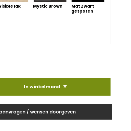
visible lak
Mystic Brown
Mat Zwart
gespoten
In winkelmand
 aanvragen / wensen doorgeven