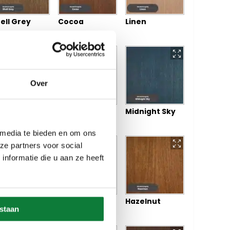
ell Grey
Cocoa
Linen
Over
cciato
Mocha
Midnight Sky
 media te bieden en om ons
ze partners voor social
nformatie die u aan ze heeft
fogato
Cortado
Hazelnut
estaan