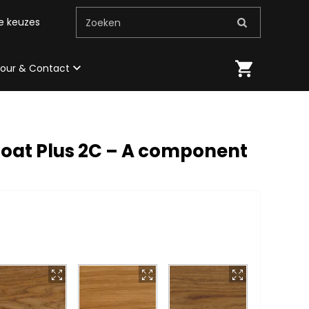
me keuzes
Zoeken
 tour & Contact
oat Plus 2C – A component