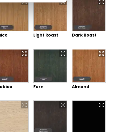
lce
Light Roast
Dark Roast
abica
Fern
Almond