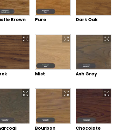
stle Brown
Pure
Dark Oak
ack
Mist
Ash Grey
arcoal
Bourbon
Chocolate