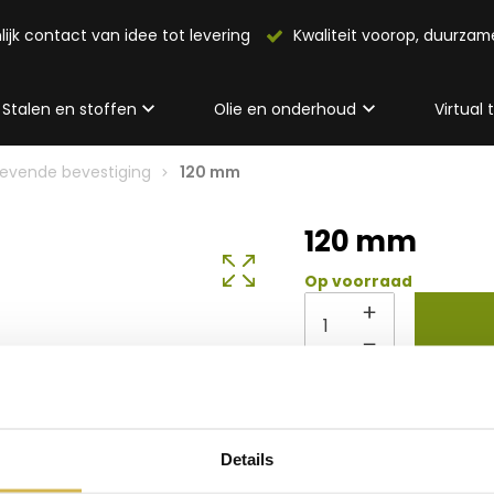
lijk contact van idee tot levering
Kwaliteit voorop, duurza
Stalen en stoffen
Olie en onderhoud
Virtual
evende bevestiging
120 mm
120 mm
Op voorraad
Info 
Details