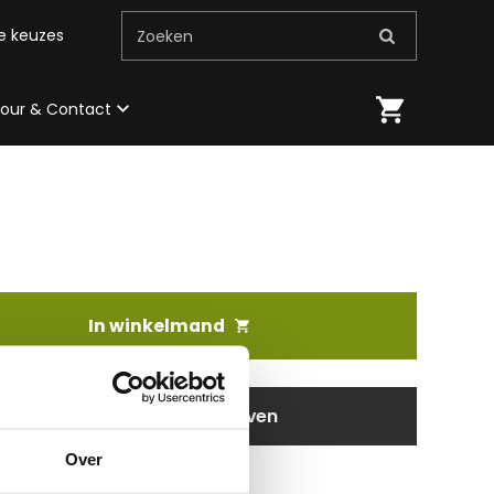
me keuzes
Zoeken
 tour & Contact
In winkelmand
aanvragen / wensen doorgeven
Over