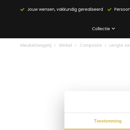
Jouw wensen, vakkundig gerealiseerd
Persoon
Collectie
Meubelzwagerij
Winkel
Composite
Lengte zw
Toestemming