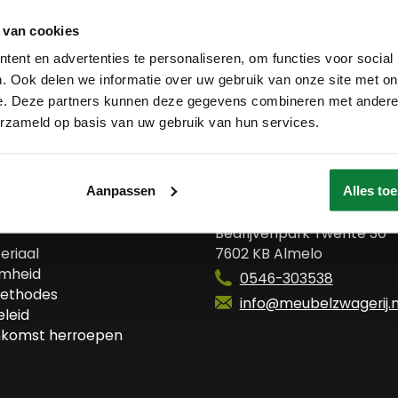
 van cookies
ent en advertenties te personaliseren, om functies voor social
. Ook delen we informatie over uw gebruik van onze site met on
e. Deze partners kunnen deze gegevens combineren met andere i
erzameld op basis van uw gebruik van hun services.
 ons
Contact
Aanpassen
Alles to
wij?
Meubelzwagerij
Bedrijvenpark Twente 30
eriaal
7602 KB Almelo
mheid
0546-303538
ethodes
info@meubelzwagerij.n
leid
komst herroepen