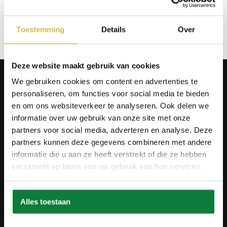
Op verlanglijstje
Toestemming
Details
Over
Deze website maakt gebruik van cookies
Producten
We gebruiken cookies om content en advertenties te
Tafels
personaliseren, om functies voor social media te bieden
Wanddecoratie
en om ons websiteverkeer te analyseren. Ook delen we
Tv-meubels
informatie over uw gebruik van onze site met onze
Accessoires
Onderstellen
partners voor social media, adverteren en analyse. Deze
Olie en onderhoud
partners kunnen deze gegevens combineren met andere
informatie die u aan ze heeft verstrekt of die ze hebben
Over ons
verzameld op basis van uw gebruik van hun services.
Wie zijn wij?
Contact
Ons materiaal
Duurzaamheid
Alles toestaan
Betaalmethodes
Retourbeleid