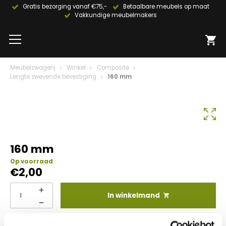
Gratis bezorging vanaf €75,-
Betaalbare meubels op maat
Vakkundige meubelmakers
Meubelzwagerij
Winkel
Composite
Lengte zwevende bevestiging
160 mm
160 mm
Op voorraad
€
2,00
In winkelmand
Info aanvragen / wensen doorgeven