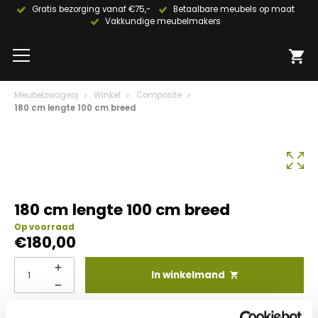
Gratis bezorging vanaf €75,-
Betaalbare meubels op maat
Vakkundige meubelmakers
Meubelzwagerij
Winkel
Composite
180 cm lengte 100 cm breed
180 cm lengte 100 cm breed
Op voorraad
€
180,00
In winkelmand
Info aanvragen / wensen doorgeven