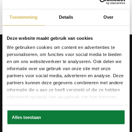
Op verlanglijstje
Toestemming
Details
Over
Deze website maakt gebruik van cookies
Producten
We gebruiken cookies om content en advertenties te
Tafels
personaliseren, om functies voor social media te bieden
Wanddecoratie
en om ons websiteverkeer te analyseren. Ook delen we
Tv-meubels
informatie over uw gebruik van onze site met onze
Accessoires
Onderstellen
partners voor social media, adverteren en analyse. Deze
Olie en onderhoud
partners kunnen deze gegevens combineren met andere
informatie die u aan ze heeft verstrekt of die ze hebben
Over ons
verzameld op basis van uw gebruik van hun services.
Wie zijn wij?
Contact
Ons materiaal
Duurzaamheid
Alles toestaan
Betaalmethodes
Retourbeleid