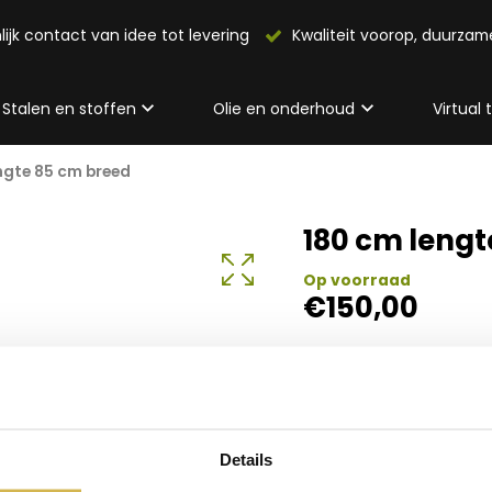
lijk contact van idee tot levering
Kwaliteit voorop, duurza
Stalen en stoffen
Olie en onderhoud
Virtual
ngte 85 cm breed
180 cm lengt
Op voorraad
€
150,00
Details
Info 