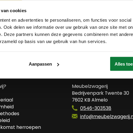
 van cookies
ent en advertenties te personaliseren, om functies voor social
. Ook delen we informatie over uw gebruik van onze site met on
e. Deze partners kunnen deze gegevens combineren met andere i
erzameld op basis van uw gebruik van hun services.
Aanpassen
Alles to
 ons
Contact
wij?
Meubelzwagerij
Bedrijvenpark Twente 30
eriaal
7602 KB Almelo
mheid
0546-303538
ethodes
info@meubelzwagerij.n
leid
komst herroepen