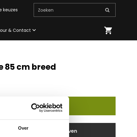
me keuzes
Zoeken
 tour & Contact
e 85 cm breed
In winkelmand
Over
aanvragen / wensen doorgeven