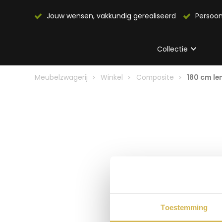
Jouw wensen, vakkundig gerealiseerd
Persoon
Collectie
Meubelzwagerij
Winkel
Composite
180 cm le
Toestemming