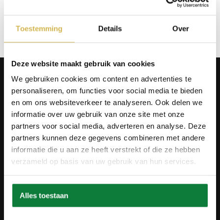
Op verlanglijstje
Toestemming
Details
Over
Deze website maakt gebruik van cookies
Producten
We gebruiken cookies om content en advertenties te
Tafels
personaliseren, om functies voor social media te bieden
Wanddecoratie
en om ons websiteverkeer te analyseren. Ook delen we
Tv-meubels
informatie over uw gebruik van onze site met onze
Accessoires
Onderstellen
partners voor social media, adverteren en analyse. Deze
Olie en onderhoud
partners kunnen deze gegevens combineren met andere
informatie die u aan ze heeft verstrekt of die ze hebben
Over ons
verzameld op basis van uw gebruik van hun services.
Wie zijn wij?
Contact
Ons materiaal
Duurzaamheid
Alles toestaan
Betaalmethodes
Retourbeleid