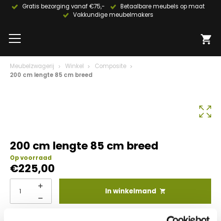
Gratis bezorging vanaf €75,-
Betaalbare meubels op maat
Vakkundige meubelmakers
Meubelzwagerij
Winkel
Composite
200 cm lengte 85 cm breed
200 cm lengte 85 cm breed
Op voorraad
€
225,00
In winkelmand
Info aanvragen / wensen doorgeven