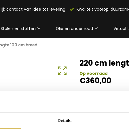
lijk contact van idee tot levering
Kwaliteit voorop, duurza
Stalen en stoffen
Olie en onderhoud
Virtual
ngte 100 cm breed
220 cm lengt
Op voorraad
€
360,00
Details
Info 