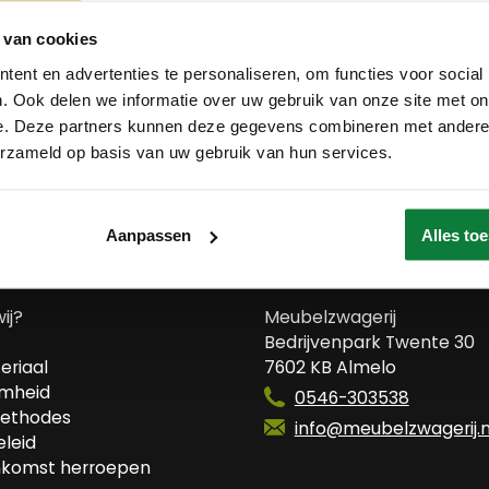
 van cookies
ent en advertenties te personaliseren, om functies voor social
. Ook delen we informatie over uw gebruik van onze site met on
e. Deze partners kunnen deze gegevens combineren met andere i
erzameld op basis van uw gebruik van hun services.
Aanpassen
Alles to
 ons
Contact
wij?
Meubelzwagerij
Bedrijvenpark Twente 30
eriaal
7602 KB Almelo
mheid
0546-303538
ethodes
info@meubelzwagerij.n
leid
komst herroepen