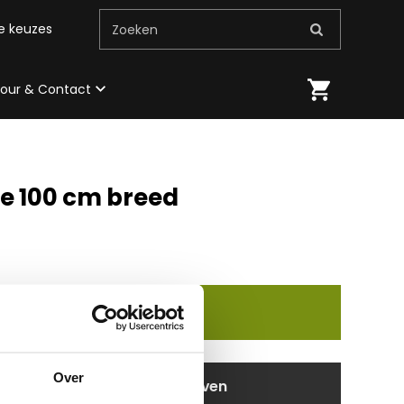
me keuzes
Zoeken
 tour & Contact
e 100 cm breed
In winkelmand
Over
aanvragen / wensen doorgeven