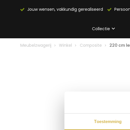
Jouw wensen, vakkundig gerealiseerd
Persoon
Collectie
Meubelzwagerij
Winkel
Composite
220 cm le
Toestemming