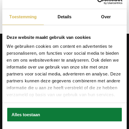
Op verlanglijstje
Toestemming
Details
Over
Deze website maakt gebruik van cookies
Producten
We gebruiken cookies om content en advertenties te
Tafels
personaliseren, om functies voor social media te bieden
Wanddecoratie
en om ons websiteverkeer te analyseren. Ook delen we
Tv-meubels
informatie over uw gebruik van onze site met onze
Accessoires
Onderstellen
partners voor social media, adverteren en analyse. Deze
Olie en onderhoud
partners kunnen deze gegevens combineren met andere
informatie die u aan ze heeft verstrekt of die ze hebben
Over ons
verzameld op basis van uw gebruik van hun services.
Wie zijn wij?
Contact
Ons materiaal
Duurzaamheid
Alles toestaan
Betaalmethodes
Retourbeleid