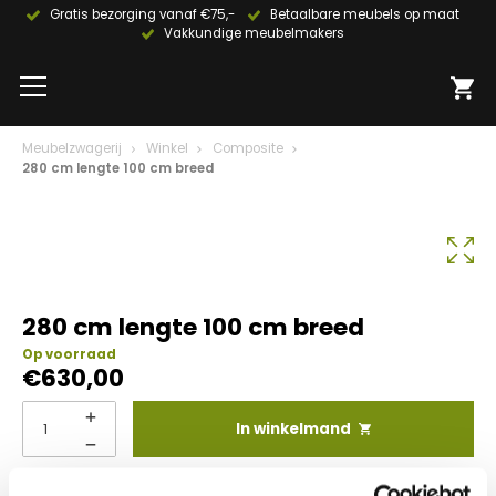
Gratis bezorging vanaf €75,-
Betaalbare meubels op maat
Vakkundige meubelmakers
Meubelzwagerij
Winkel
Composite
280 cm lengte 100 cm breed
280 cm lengte 100 cm breed
Op voorraad
€
630,00
In winkelmand
Info aanvragen / wensen doorgeven