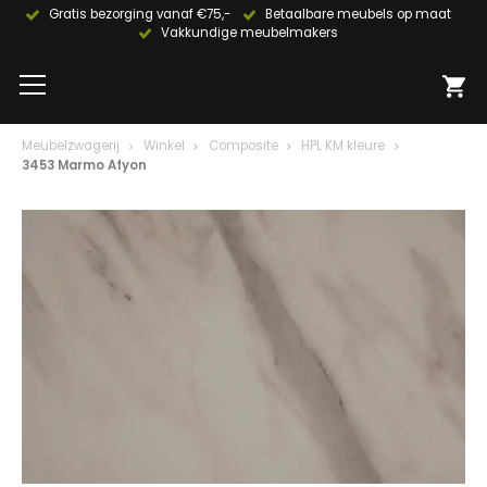
Gratis bezorging vanaf €75,-
Betaalbare meubels op maat
Vakkundige meubelmakers
Meubelzwagerij
Winkel
Composite
HPL KM kleure
3453 Marmo Afyon