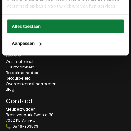
Tafels
verzameld op basis van uw gebruik van hun services.
Wanddecoratie
Tv-meubels
Accessoires
Onderstellen
Alles toestaan
Olie en onderhoud
Over ons
Aanpassen
Wie zijn wij?
Contact
Ons materiaal
Duurzaamheid
Betaalmethodes
Retourbeleid
Overeenkomst herroepen
Blog
Contact
Meubelzwagerij
Bedrijvenpark Twente 30
7602 KB Almelo
0546-303538