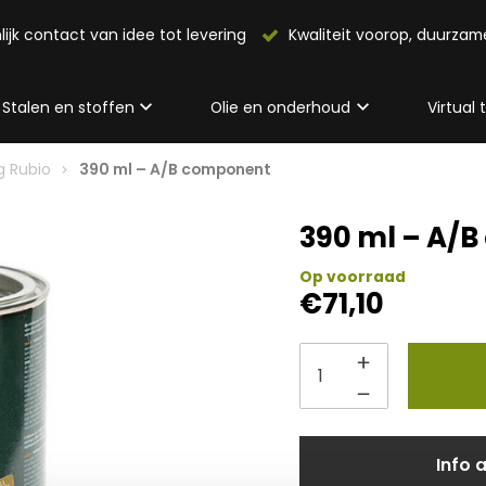
lijk contact van idee tot levering
Kwaliteit voorop, duurza
Stalen en stoffen
Olie en onderhoud
Virtual
g Rubio
390 ml – A/B component
390 ml – A/
Op voorraad
€
71,10
Info 