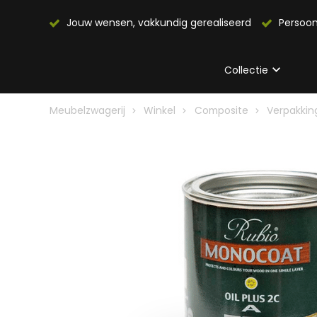
Jouw wensen, vakkundig gerealiseerd
Persoon
Collectie
Meubelzwagerij
Winkel
Composite
Verpakkin