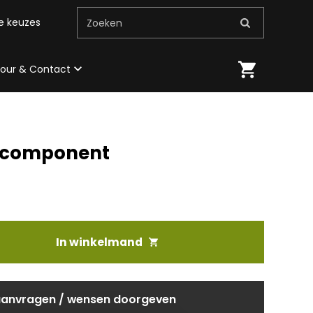
me keuzes
Zoeken
 tour & Contact
B component
In winkelmand
aanvragen / wensen doorgeven