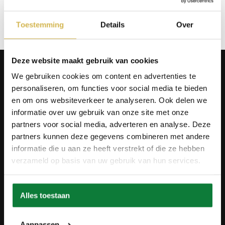
Op verlanglijstje
Toestemming
Details
Over
Deze website maakt gebruik van cookies
Producten
We gebruiken cookies om content en advertenties te
Tafels
personaliseren, om functies voor social media te bieden
Wanddecoratie
Tv-meubels
en om ons websiteverkeer te analyseren. Ook delen we
Accessoires
informatie over uw gebruik van onze site met onze
Onderstellen
partners voor social media, adverteren en analyse. Deze
Olie en onderhoud
partners kunnen deze gegevens combineren met andere
Over ons
informatie die u aan ze heeft verstrekt of die ze hebben
verzameld op basis van uw gebruik van hun services.
Wie zijn wij?
Contact
Ons materiaal
Duurzaamheid
Alles toestaan
Betaalmethodes
Retourbeleid
Overeenkomst herroepen
Aanpassen