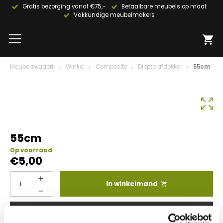
Gratis bezorging vanaf €75,-
Betaalbare meubels op maat
Vakkundige meubelmakers
Meubelzwagerij
Winkel
Composite
Diepte afdekker
55cm
55cm
Op voorraad
€
5,00
In winkelmand
Info aanvragen / wensen doorgeven