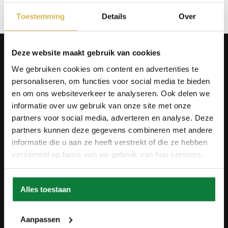
Toestemming
Details
Over
Producten
Deze website maakt gebruik van cookies
Tafels
We gebruiken cookies om content en advertenties te
Wanddecoratie
personaliseren, om functies voor social media te bieden
Tv-meubels
Accessoires
en om ons websiteverkeer te analyseren. Ook delen we
Onderstellen
informatie over uw gebruik van onze site met onze
Olie en onderhoud
partners voor social media, adverteren en analyse. Deze
Over ons
partners kunnen deze gegevens combineren met andere
informatie die u aan ze heeft verstrekt of die ze hebben
Wie zijn wij?
verzameld op basis van uw gebruik van hun services.
Contact
Ons materiaal
Duurzaamheid
Betaalmethodes
Alles toestaan
Retourbeleid
Overeenkomst herroepen
Blog
Aanpassen