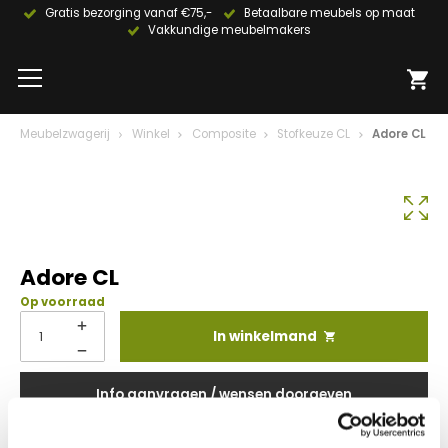
Gratis bezorging vanaf €75,-
Betaalbare meubels op maat
Vakkundige meubelmakers
Meubelzwagerij
Winkel
Composite
Stofkeuze CL
Adore CL
Adore CL
Op voorraad
In winkelmand
Info aanvragen / wensen doorgeven
Op verlanglijstje