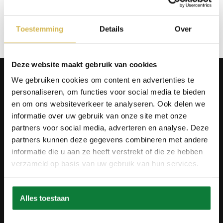
Op verlanglijstje
Toestemming
Details
Over
Deze website maakt gebruik van cookies
Producten
We gebruiken cookies om content en advertenties te
Tafels
personaliseren, om functies voor social media te bieden
Wanddecoratie
en om ons websiteverkeer te analyseren. Ook delen we
Tv-meubels
informatie over uw gebruik van onze site met onze
Accessoires
Onderstellen
partners voor social media, adverteren en analyse. Deze
Olie en onderhoud
partners kunnen deze gegevens combineren met andere
informatie die u aan ze heeft verstrekt of die ze hebben
Over ons
verzameld op basis van uw gebruik van hun services.
Wie zijn wij?
Contact
Ons materiaal
Duurzaamheid
Alles toestaan
Betaalmethodes
Retourbeleid