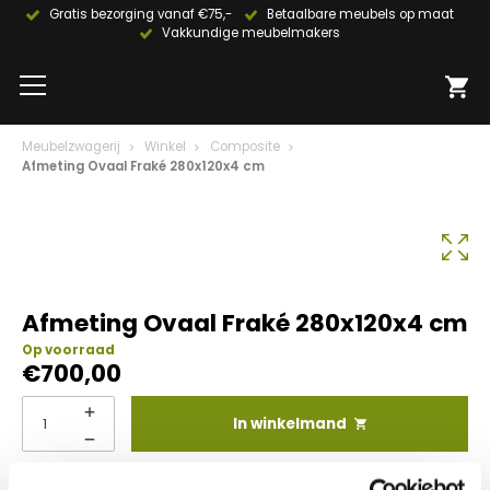
Gratis bezorging vanaf €75,-
Betaalbare meubels op maat
Vakkundige meubelmakers
Meubelzwagerij
Winkel
Composite
Afmeting Ovaal Fraké 280x120x4 cm
Afmeting Ovaal Fraké 280x120x4 cm
Op voorraad
€
700,00
In winkelmand
Info aanvragen / wensen doorgeven