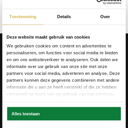
Op verlanglijstje
Toestemming
Details
Over
Deze website maakt gebruik van cookies
Producten
We gebruiken cookies om content en advertenties te
Tafels
personaliseren, om functies voor social media te bieden
Wanddecoratie
en om ons websiteverkeer te analyseren. Ook delen we
Tv-meubels
informatie over uw gebruik van onze site met onze
Accessoires
Onderstellen
partners voor social media, adverteren en analyse. Deze
Olie en onderhoud
partners kunnen deze gegevens combineren met andere
informatie die u aan ze heeft verstrekt of die ze hebben
Over ons
verzameld op basis van uw gebruik van hun services.
Wie zijn wij?
Contact
Ons materiaal
Duurzaamheid
Alles toestaan
Betaalmethodes
Retourbeleid