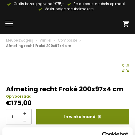
Gratis bezorging vanaf €75,-
Betaalbare meubels op maat
Vakkundige meubelmakers
Meubelzwagerij
Winkel
Composite
Afmeting recht Fraké 200x97x4 cm
Afmeting recht Fraké 200x97x4 cm
Op voorraad
€
175,00
In winkelmand
Info aanvragen / wensen doorgeven