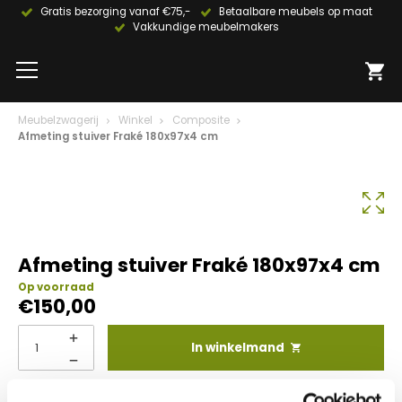
Gratis bezorging vanaf €75,-
Betaalbare meubels op maat
Vakkundige meubelmakers
Meubelzwagerij
Winkel
Composite
Afmeting stuiver Fraké 180x97x4 cm
Afmeting stuiver Fraké 180x97x4 cm
Op voorraad
€
150,00
In winkelmand
Info aanvragen / wensen doorgeven