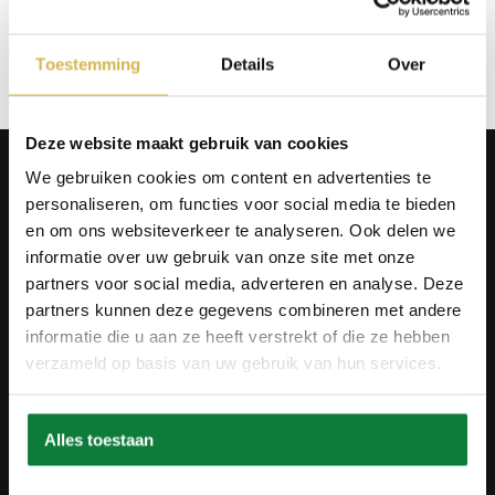
Op verlanglijstje
Toestemming
Details
Over
Deze website maakt gebruik van cookies
Producten
We gebruiken cookies om content en advertenties te
Tafels
personaliseren, om functies voor social media te bieden
Wanddecoratie
en om ons websiteverkeer te analyseren. Ook delen we
Tv-meubels
informatie over uw gebruik van onze site met onze
Accessoires
Onderstellen
partners voor social media, adverteren en analyse. Deze
Olie en onderhoud
partners kunnen deze gegevens combineren met andere
informatie die u aan ze heeft verstrekt of die ze hebben
Over ons
verzameld op basis van uw gebruik van hun services.
Wie zijn wij?
Contact
Ons materiaal
Duurzaamheid
Alles toestaan
Betaalmethodes
Retourbeleid