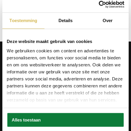
Info aanvragen / wensen doorgeven
Toestemming
Details
Over
Op verlanglijstje
Deze website maakt gebruik van cookies
Producten
We gebruiken cookies om content en advertenties te
personaliseren, om functies voor social media te bieden
Tafels
Wanddecoratie
en om ons websiteverkeer te analyseren. Ook delen we
Tv-meubels
informatie over uw gebruik van onze site met onze
Accessoires
partners voor social media, adverteren en analyse. Deze
Onderstellen
partners kunnen deze gegevens combineren met andere
Olie en onderhoud
informatie die u aan ze heeft verstrekt of die ze hebben
Over ons
verzameld op basis van uw gebruik van hun services.
Wie zijn wij?
Contact
Ons materiaal
Alles toestaan
Duurzaamheid
Betaalmethodes