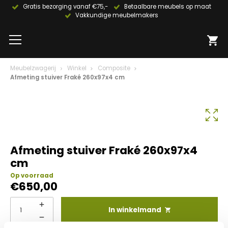
Gratis bezorging vanaf €75,-
Betaalbare meubels op maat
Vakkundige meubelmakers
Meubelzwagerij
Winkel
Composite
Afmeting stuiver Fraké 260x97x4 cm
Afmeting stuiver Fraké 260x97x4
cm
Op voorraad
€
650,00
In winkelmand