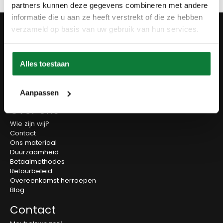
partners kunnen deze gegevens combineren met andere
informatie die u aan ze heeft verstrekt of die ze hebben
Producten
verzameld op basis van uw gebruik van hun services.
Tafels
Wanddecoratie
Tv-meubels
Alles toestaan
Accessoires
Onderstellen
Olie en onderhoud
Aanpassen
Over ons
Wie zijn wij?
Contact
Ons materiaal
Duurzaamheid
Betaalmethodes
Retourbeleid
Overeenkomst herroepen
Blog
Contact