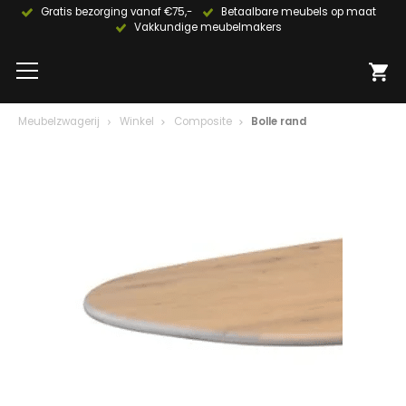
Gratis bezorging vanaf €75,-
Betaalbare meubels op maat
Vakkundige meubelmakers
Meubelzwagerij
Winkel
Composite
Bolle rand