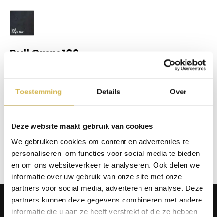
Bull Onxy 169
Op voorraad
€
22,00
Toestemming
Details
Over
In winkelmand
Info aanvragen / wensen doorgeven
Deze website maakt gebruik van cookies
We gebruiken cookies om content en advertenties te
Op verlanglijstje
personaliseren, om functies voor social media te bieden
en om ons websiteverkeer te analyseren. Ook delen we
informatie over uw gebruik van onze site met onze
partners voor social media, adverteren en analyse. Deze
Producten
partners kunnen deze gegevens combineren met andere
informatie die u aan ze heeft verstrekt of die ze hebben
Tafels