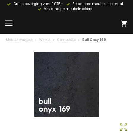
Gratis bezorging vanaf €75,-
Betaalbare meubels op maat
Vakkundige meubelmakers
Meubelzwagerij
Winkel
Composite
Bull Onxy 169