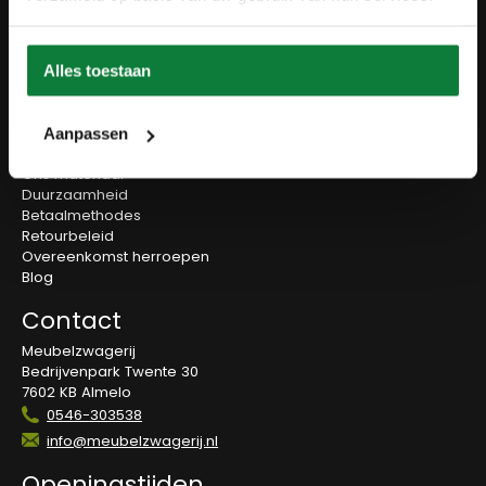
Accessoires
Onderstellen
Olie en onderhoud
Alles toestaan
Over ons
Wie zijn wij?
Aanpassen
Contact
Ons materiaal
Duurzaamheid
Betaalmethodes
Retourbeleid
Overeenkomst herroepen
Blog
Contact
Meubelzwagerij
Bedrijvenpark Twente 30
7602 KB Almelo
0546-303538
info@meubelzwagerij.nl
Openingstijden