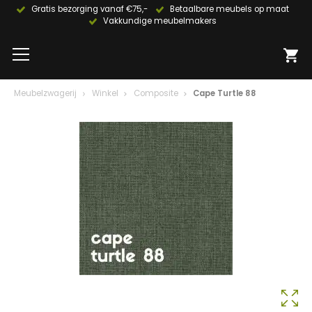
Gratis bezorging vanaf €75,-
Betaalbare meubels op maat
Vakkundige meubelmakers
Meubelzwagerij
Winkel
Composite
Cape Turtle 88