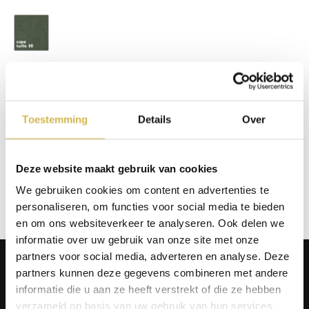
Cape Turtle 88
Op voorraad
In winkelmand
Toestemming
Details
Over
Info aanvragen / wensen doorgeven
Deze website maakt gebruik van cookies
We gebruiken cookies om content en advertenties te
Op verlanglijstje
personaliseren, om functies voor social media te bieden
en om ons websiteverkeer te analyseren. Ook delen we
informatie over uw gebruik van onze site met onze
partners voor social media, adverteren en analyse. Deze
Producten
partners kunnen deze gegevens combineren met andere
Tafels
informatie die u aan ze heeft verstrekt of die ze hebben
Wanddecoratie
verzameld op basis van uw gebruik van hun services.
Tv-meubels