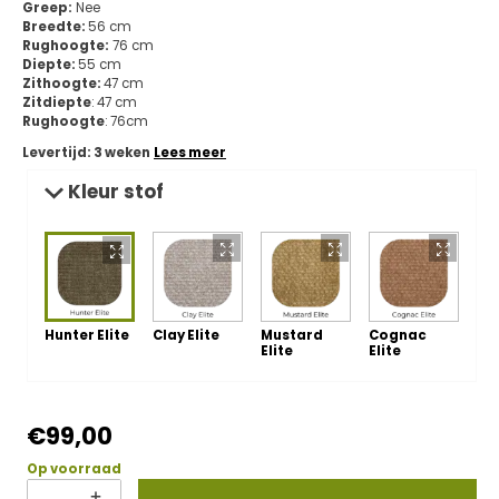
Greep:
Nee
Breedte:
56 cm
Rughoogte:
76 cm
Diepte:
55 cm
Zithoogte:
47 cm
Zitdiepte
: 47 cm
Rughoogte
: 76cm
Levertijd: 3 weken
Lees meer
Kleur stof
Hunter Elite
Clay Elite
Mustard
Cognac
Elite
Elite
€
99,00
Op voorraad