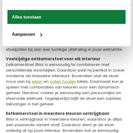
overzichtelijk en stijlvol. Tegelijkertijd vormt de combinatie
met zwart metalen poten een krachtig contrast dat direct
opvalt.
Alles toestaan
Comfortabele eetkamerstoel met ronde leuning
De licht gebogen rugleuning biedt fijne ondersteuning tijdens
lange diners. Daardoor zit je ontspannen, zelfs na uren
Aanpassen
tafelen. Bovendien zorgt het volle zitkussen voor extra
comfort bij dagelijks gebruik. Tegelijkertijd dragen de slanke
stoelpoten bij aan een luchtige uitstraling in jouw eetruimte.
Veelzijdige eetkamerstoel voor elk interieur
Eetkamerstoel Bliss is eenvoudig te combineren met
verschillende woonstijlen. Daardoor past hij perfect in zowel
moderne als klassieke interieurs. Bovendien sluit de stoel
mooi aan bij
eiken
en
noten houten
tafels. Daarnaast kun je
spelen met combinaties van kleuren voor een dynamisch
geheel. Hierdoor creëer je eenvoudig een persoonlijke en
sfeervolle eethoek. Tegelijkertijd blijft de stoel een subtiele
blikvanger in het geheel.
Eetkamerstoel in meerdere kleuren verkrijgbaar
Bliss is verkrijgbaar in meerdere kleuren, waardoor je altijd
een passende variant vindt. Daardoor stem je de stoel
volledig af op jouw interieur. Bovendien kun je eenvoudig