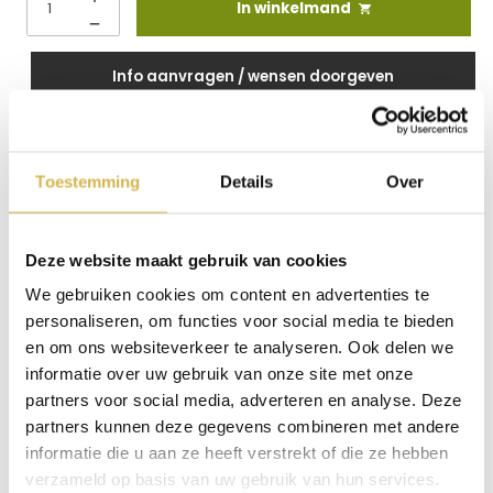
In winkelmand
Info aanvragen / wensen doorgeven
Op verlanglijstje
Toestemming
Details
Over
Productinformatie
Eetkamerstoel Bliss Elite hunter – moderne
eetkamerstoel met comfort en zwart metalen poten
Deze website maakt gebruik van cookies
Eetkamerstoel Bliss combineert comfort met een modern
design en tilt jouw eetkamer direct naar een hoger niveau.
We gebruiken cookies om content en advertenties te
personaliseren, om functies voor social media te bieden
Moderne eetkamerstoel met luxe stof en warme
uitstraling
en om ons websiteverkeer te analyseren. Ook delen we
Eetkamerstoel Bliss is uitgevoerd in de luxe Elite stof, die
informatie over uw gebruik van onze site met onze
zacht aanvoelt en direct warmte toevoegt. Daardoor
partners voor social media, adverteren en analyse. Deze
ontstaat een uitnodigende sfeer aan tafel. Bovendien geeft
partners kunnen deze gegevens combineren met andere
de hunter kleur een diepe en rijke uitstraling aan jouw
interieur. Daarnaast zorgt het minimalistische ontwerp voor
informatie die u aan ze heeft verstrekt of die ze hebben
een rustige basis in elke ruimte. Hierdoor blijft jouw eetkamer
verzameld op basis van uw gebruik van hun services.