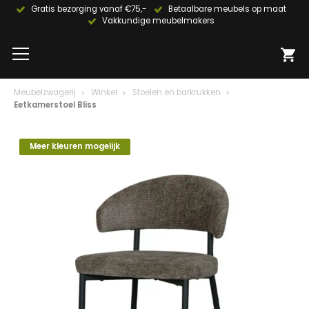
Gratis bezorging vanaf €75,-
Betaalbare meubels op maat
Vakkundige meubelmakers
Meubelzwagerij
Winkel
Stoelen en barkrukken
Eetkamerstoel Bliss
Meer kleuren mogelijk