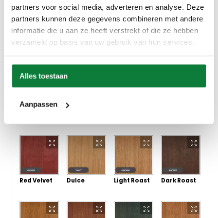
partners voor social media, adverteren en analyse. Deze
partners kunnen deze gegevens combineren met andere
informatie die u aan ze heeft verstrekt of die ze hebben
verzameld op basis van uw gebruik van hun services.
Vienna
Macciato
Mocha
Midnight
Sky
Alles toestaan
Aanpassen
Dunes
Affogato
Cortado
Hazelnut
Red Velvet
Dulce
Light Roast
Dark Roast