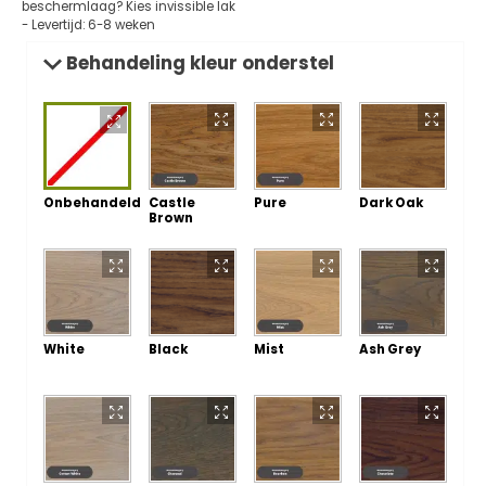
beschermlaag? Kies invissible lak
- Levertijd: 6-8 weken
Behandeling kleur onderstel
Onbehandeld
Castle
Pure
Dark Oak
Brown
White
Black
Mist
Ash Grey