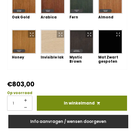
Oak Gold
Arabica
Fern
Almond
Honey
Invisible lak
Mystic
Mat Zwart
Brown
gespoten
€
803,00
Op voorraad
In winkelmand
Info aanvragen / wensen doorgeven