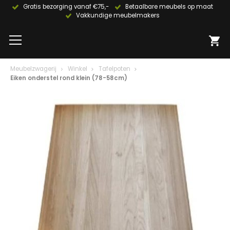
Gratis bezorging vanaf €75,-
Betaalbare meubels op maat
Vakkundige meubelmakers
Meubelzwagerij
Winkel
Tafelpoten
Eiken onderstel rond klein (78-58cm)