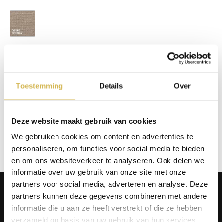
Haven 191004
Op voorraad
In winkelmand
Toestemming
Details
Over
Info aanvragen / wensen doorgeven
Deze website maakt gebruik van cookies
We gebruiken cookies om content en advertenties te
Op verlanglijstje
personaliseren, om functies voor social media te bieden
en om ons websiteverkeer te analyseren. Ook delen we
informatie over uw gebruik van onze site met onze
partners voor social media, adverteren en analyse. Deze
Producten
partners kunnen deze gegevens combineren met andere
Tafels
informatie die u aan ze heeft verstrekt of die ze hebben
Wanddecoratie
verzameld op basis van uw gebruik van hun services.
Tv-meubels