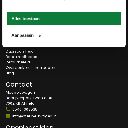
Accessoires
Onderstellen
Olie en onderhoud
Alles toestaan
Over ons
Wie zijn wij?
Aanpassen
Contact
Ons materiaal
Duurzaamheid
Betaalmethodes
Retourbeleid
Overeenkomst herroepen
Blog
Contact
Meubelzwagerij
Bedrijvenpark Twente 30
7602 KB Almelo
0546-303538
info@meubelzwagerij.nl
Openingstijden