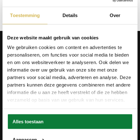
Op verlanglijstje
Toestemming
Details
Over
Deze website maakt gebruik van cookies
Producten
We gebruiken cookies om content en advertenties te
Tafels
personaliseren, om functies voor social media te bieden
Wanddecoratie
Tv-meubels
en om ons websiteverkeer te analyseren. Ook delen we
Accessoires
informatie over uw gebruik van onze site met onze
Onderstellen
partners voor social media, adverteren en analyse. Deze
Olie en onderhoud
partners kunnen deze gegevens combineren met andere
Over ons
informatie die u aan ze heeft verstrekt of die ze hebben
verzameld op basis van uw gebruik van hun services.
Wie zijn wij?
Contact
Ons materiaal
Duurzaamheid
Alles toestaan
Betaalmethodes
Retourbeleid
Overeenkomst herroepen
Aanpassen