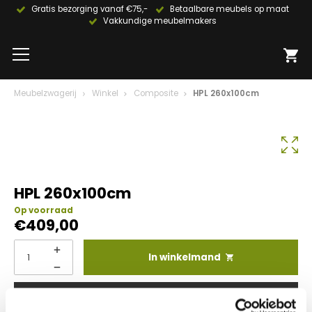
Gratis bezorging vanaf €75,-
Betaalbare meubels op maat
Vakkundige meubelmakers
Meubelzwagerij
Winkel
Composite
HPL 260x100cm
HPL 260x100cm
Op voorraad
€
409,00
In winkelmand
Info aanvragen / wensen doorgeven