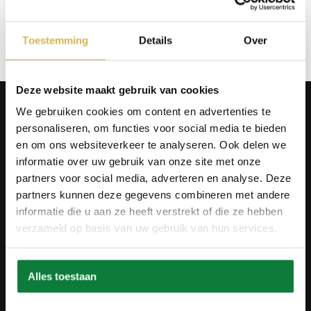
Op verlanglijstje
Toestemming
Details
Over
Deze website maakt gebruik van cookies
Producten
We gebruiken cookies om content en advertenties te
Tafels
personaliseren, om functies voor social media te bieden
Wanddecoratie
en om ons websiteverkeer te analyseren. Ook delen we
Tv-meubels
informatie over uw gebruik van onze site met onze
Accessoires
Onderstellen
partners voor social media, adverteren en analyse. Deze
Olie en onderhoud
partners kunnen deze gegevens combineren met andere
informatie die u aan ze heeft verstrekt of die ze hebben
Over ons
verzameld op basis van uw gebruik van hun services.
Wie zijn wij?
Contact
Ons materiaal
Duurzaamheid
Alles toestaan
Betaalmethodes
Retourbeleid