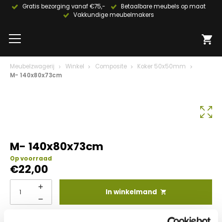
Gratis bezorging vanaf €75,-
Betaalbare meubels op maat
Vakkundige meubelmakers
Meubelzwagerij
Winkel
Composite
Koker 50x50mm
M- 140x80x73cm
M- 140x80x73cm
Op voorraad
€
22,00
In winkelmand
Info aanvragen / wensen doorgeven