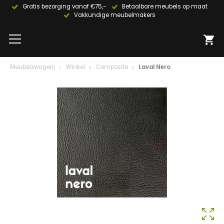
Gratis bezorging vanaf €75,-
Betaalbare meubels op maat
Vakkundige meubelmakers
Meubelzwagerij
Winkel
Composite
Laval Nero