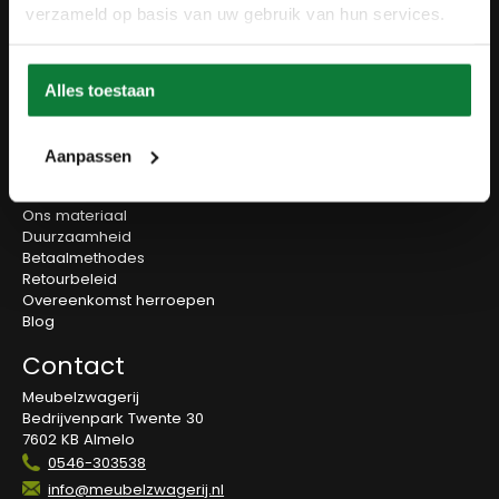
Wanddecoratie
verzameld op basis van uw gebruik van hun services.
Tv-meubels
Accessoires
Onderstellen
Alles toestaan
Olie en onderhoud
Over ons
Aanpassen
Wie zijn wij?
Contact
Ons materiaal
Duurzaamheid
Betaalmethodes
Retourbeleid
Overeenkomst herroepen
Blog
Contact
Meubelzwagerij
Bedrijvenpark Twente 30
7602 KB Almelo
0546-303538
info@meubelzwagerij.nl