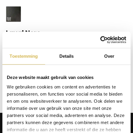
Laval Nero
Op voorraad
€
83,00
Toestemming
Details
Over
In winkelmand
Info aanvragen / wensen doorgeven
Deze website maakt gebruik van cookies
We gebruiken cookies om content en advertenties te
Op verlanglijstje
personaliseren, om functies voor social media te bieden
en om ons websiteverkeer te analyseren. Ook delen we
informatie over uw gebruik van onze site met onze
partners voor social media, adverteren en analyse. Deze
Producten
partners kunnen deze gegevens combineren met andere
informatie die u aan ze heeft verstrekt of die ze hebben
Tafels