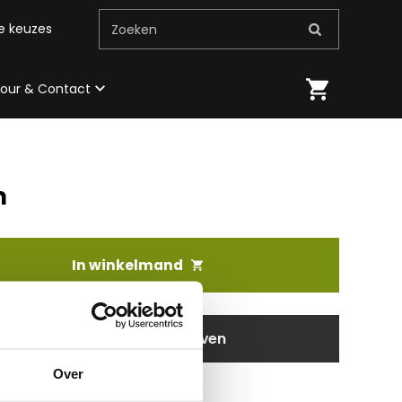
me keuzes
Zoeken
 tour & Contact
m
In winkelmand
aanvragen / wensen doorgeven
Over