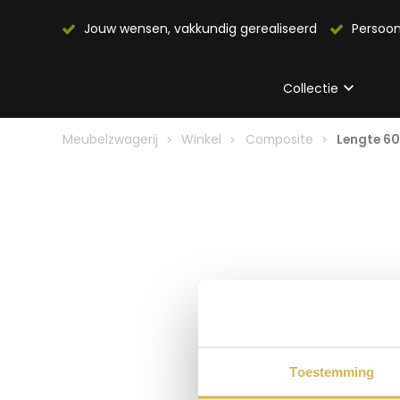
Jouw wensen, vakkundig gerealiseerd
Persoon
Collectie
Meubelzwagerij
Winkel
Composite
Lengte 6
Toestemming