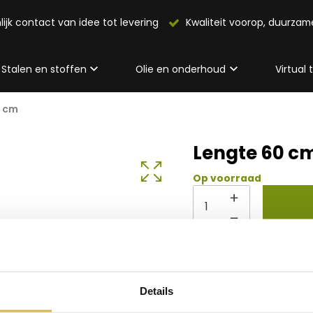
lijk contact van idee tot levering
Kwaliteit voorop, duurza
Stalen en stoffen
Olie en onderhoud
Virtual
0 cm
Lengte 60 c
Op voorraad
Info 
Details