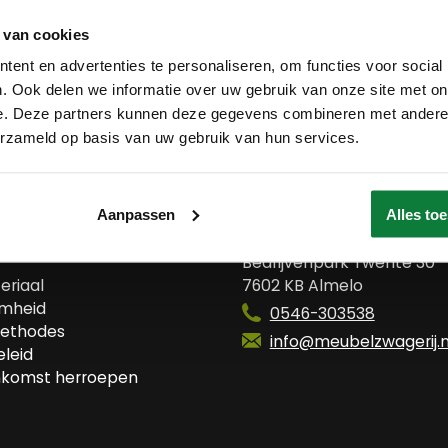
 van cookies
ent en advertenties te personaliseren, om functies voor social
. Ook delen we informatie over uw gebruik van onze site met on
e. Deze partners kunnen deze gegevens combineren met andere i
erzameld op basis van uw gebruik van hun services.
 ons
Contact
Aanpassen
Alles to
wij?
Meubelzwagerij
Bedrijvenpark Twente 30
eriaal
7602 KB Almelo
mheid
0546-303538
ethodes
info@meubelzwagerij.n
leid
komst herroepen