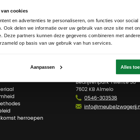
 van cookies
ent en advertenties te personaliseren, om functies voor social
. Ook delen we informatie over uw gebruik van onze site met on
e. Deze partners kunnen deze gegevens combineren met andere i
erzameld op basis van uw gebruik van hun services.
 ons
Contact
Aanpassen
Alles to
wij?
Meubelzwagerij
Bedrijvenpark Twente 30
eriaal
7602 KB Almelo
mheid
0546-303538
ethodes
info@meubelzwagerij.n
leid
komst herroepen