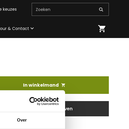
me keuzes
Zoeken
 tour & Contact
In winkelmand
aanvragen / wensen doorgeven
Over