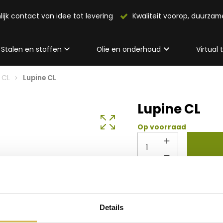
lijk contact van idee tot levering
Kwaliteit voorop, duurza
Stalen en stoffen
Olie en onderhoud
Virtual
 CL
Lupine CL
Lupine CL
Op voorraad
Info 
Details