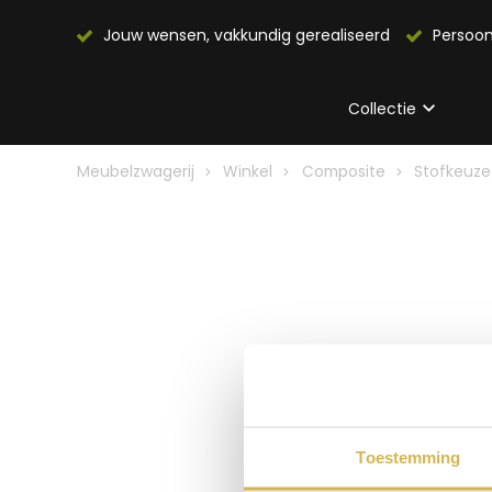
Jouw wensen, vakkundig gerealiseerd
Persoon
Collectie
Meubelzwagerij
Winkel
Composite
Stofkeuze
Toestemming