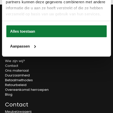
partners kunnen deze gegevens combineren met andere
informatie die u aan ze heeft verstrekt of die ze hebben
Producten
verzameld op basis van uw gebruik van hun services.
Tafels
Wanddecoratie
Tv-meubels
Alles toestaan
Accessoires
Onderstellen
Olie en onderhoud
Aanpassen
Over ons
Wie zijn wij?
Contact
Ons materiaal
Duurzaamheid
Betaalmethodes
Retourbeleid
Overeenkomst herroepen
Blog
Contact
Meubelzwagerij