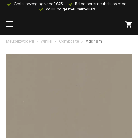
Gratis bezorging vanaf €75,-
Betaalbare meubels op maat
Vakkundige meubelmakers
Meubelzwagerij
Winkel
Composite
Magnum