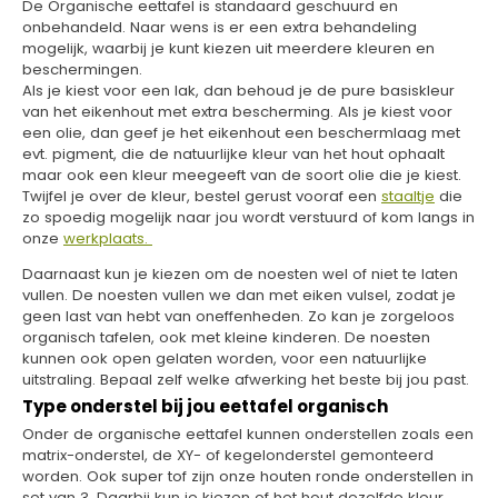
De Organische eettafel is standaard geschuurd en
onbehandeld. Naar wens is er een extra behandeling
mogelijk, waarbij je kunt kiezen uit meerdere kleuren en
beschermingen.
Als je kiest voor een lak, dan behoud je de pure basiskleur
van het eikenhout met extra bescherming. Als je kiest voor
een olie, dan geef je het eikenhout een beschermlaag met
evt. pigment, die de natuurlijke kleur van het hout ophaalt
maar ook een kleur meegeeft van de soort olie die je kiest.
Twijfel je over de kleur, bestel gerust vooraf een
staaltje
die
zo spoedig mogelijk naar jou wordt verstuurd of kom langs in
onze
werkplaats.
Daarnaast kun je kiezen om de noesten wel of niet te laten
vullen. De noesten vullen we dan met eiken vulsel, zodat je
geen last van hebt van oneffenheden. Zo kan je zorgeloos
organisch tafelen, ook met kleine kinderen. De noesten
kunnen ook open gelaten worden, voor een natuurlijke
uitstraling. Bepaal zelf welke afwerking het beste bij jou past.
Type onderstel bij jou eettafel organisch
Onder de organische eettafel kunnen onderstellen zoals een
matrix-onderstel, de XY- of kegelonderstel gemonteerd
worden. Ook super tof zijn onze houten ronde onderstellen in
set van 3. Daarbij kun je kiezen of het hout dezelfde kleur