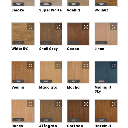
Smoke
Super White
Vanilla
Walnut
White 5%
Shell Grey
Cocoa
Linen
Vienna
Macciato
Mocha
Midnight
Sky
Dunes
Affogato
Cortado
Hazelnut