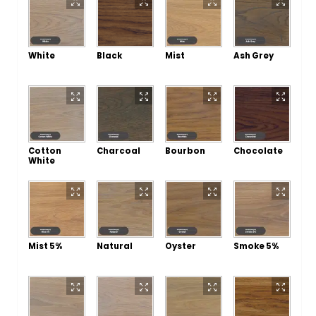
White
Black
Mist
Ash Grey
Cotton
Charcoal
Bourbon
Chocolate
White
Mist 5%
Natural
Oyster
Smoke 5%