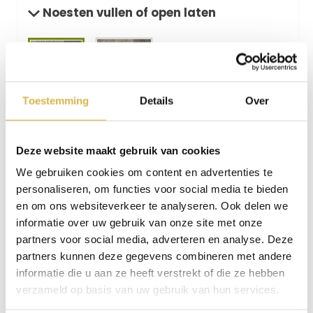
Noesten vullen of open laten
Toestemming
Details
Over
Noesten
Noesten
open laten
gevuld
Keuze soort onderstel
Deze website maakt gebruik van cookies
We gebruiken cookies om content en advertenties te
personaliseren, om functies voor social media te bieden
en om ons websiteverkeer te analyseren. Ook delen we
informatie over uw gebruik van onze site met onze
€
648,00
partners voor social media, adverteren en analyse. Deze
Op voorraad
partners kunnen deze gegevens combineren met andere
informatie die u aan ze heeft verstrekt of die ze hebben
In winkelmand
verzameld op basis van uw gebruik van hun services.