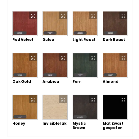
Red Velvet
Dulce
Light Roast
Dark Roast
Oak Gold
Arabica
Fern
Almond
Honey
Invisible lak
Mystic
Mat Zwart
Brown
gespoten