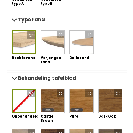
type A
type B
Type rand
Rechte rand
Verjongde
Bolle rand
rand
Behandeling tafelblad
Onbehandeld
Castle
Pure
Dark Oak
Brown