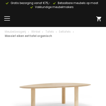
Gratis bezorging vanaf €75,-
Betaalbare meubels op maat
Vakkundige meubelmakers
Meubelzwagerij
Winkel
Tafels
Eettafels
Massief eiken eettafel organisch